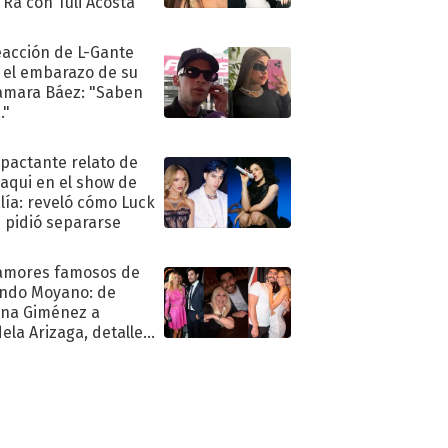
 Ra con Tuli Acosta
eacción de L-Gante
 el embarazo de su
amara Báez: "Saben
."
mpactante relato de
oaqui en el show de
lía: reveló cómo Luck
e pidió separarse
amores famosos de
ndo Moyano: de
na Giménez a
ela Arizaga, detalles
u pasado
imental