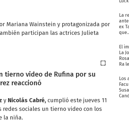
Luck
La r
ante
por Mariana Wainstein y protagonizada por
ex T
ambién participan las actrices Julieta
que..
El i
La J
Rosa
Ra l
 tierno video de Rufina por su
Los 
rez reaccionó
Facu
Susa
Cand
z
y
Nicolás Cabré,
cumplió este jueves 11
de s
sent
 redes sociales un tierno video con los
 la niña.