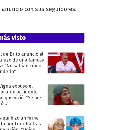
z anuncio con sus seguidores.
más visto
l de Brito anunció el
razo de una famosa
iz: "No sabían cómo
nderlo"
 Vigna expuso el
pilante accidente
al que vivió: "Se me
ó..."
oaqui hizo un firme
do por Luck Ra tras
eparación: "Dejen