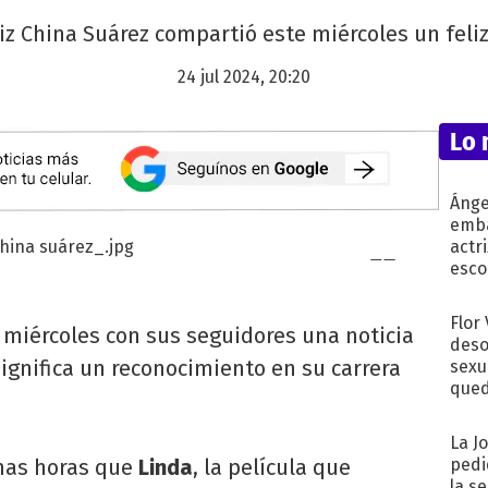
triz China Suárez compartió este miércoles un feli
24 jul 2024, 20:20
Lo 
Ánge
emba
actr
esco
Flor
miércoles con sus seguidores una noticia
deso
significa un reconocimiento en su carrera
sexu
qued
La J
imas horas que
Linda
, la película que
pedi
la s