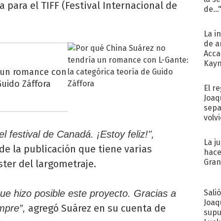
 para el TIFF (Festival Internacional de
de...
La i
de a
Acca
Kayn
a un romance con
cum
Guido Záffora
El r
Joaq
sepa
volv
el festival de Canadá.
¡Estoy feliz!",
La j
 de la publicación que tiene varias
hace
Gra
ster del largometraje.
Sali
que hizo posible este proyecto. Gracias a
Joaq
agregó Suárez en su cuenta de
mpre”,
supu