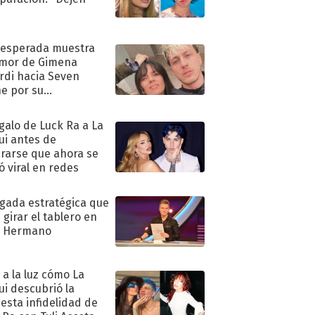
"
nesperada muestra
mor de Gimena
rdi hacia Seven
e por su
pleaños
egalo de Luck Ra a La
ui antes de
rarse que ahora se
ió viral en redes
ugada estratégica que
 girar el tablero en
n Hermano
ó a la luz cómo La
ui descubrió la
esta infidelidad de