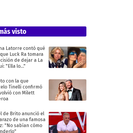
más visto
na Latorre contó qué
 que Luck Ra tomara
ecisión de dejar a La
i: "Ella lo..."
oto con la que
elo Tinelli confirmó
volvió con Milett
eroa
l de Brito anunció el
razo de una famosa
iz: "No sabían cómo
nderlo"