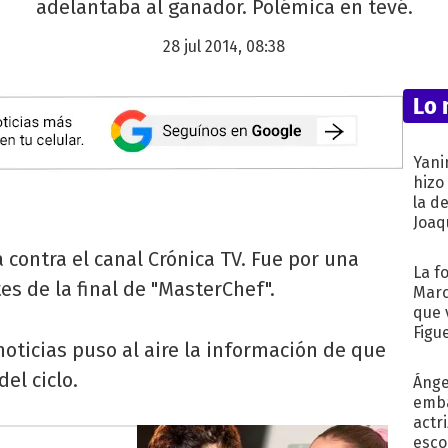
adelantaba al ganador. Polémica en tevé.
28 jul 2014, 08:38
Lo 
Yani
hizo
la d
Joaqu
 contra el canal Crónica TV. Fue por una
La f
tes de la final de "MasterChef".
Marc
que 
Figu
 noticias puso al aire la información de que
el ciclo.
Ánge
emba
actr
esco