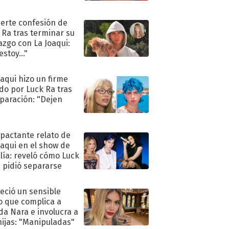
uerte confesión de
 Ra tras terminar su
azgo con La Joaqui:
stoy..."
oaqui hizo un firme
do por Luck Ra tras
eparación: "Dejen
"
mpactante relato de
oaqui en el show de
lía: reveló cómo Luck
e pidió separarse
eció un sensible
o que complica a
a Nara e involucra a
hijas: "Manipuladas"