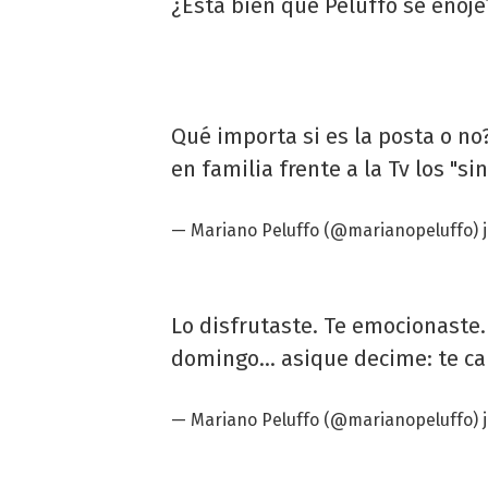
¿Está bien que Peluffo se enoje
Qué importa si es la posta o n
en familia frente a la Tv los "si
—
Mariano Peluffo
(@marianopeluffo)
Lo disfrutaste. Te emocionaste.
domingo... asique decime: te ca
—
Mariano Peluffo
(@marianopeluffo)