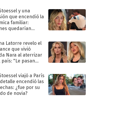
 Stoessel y una
sión que encendió la
mica familiar:
nes quedarían
ra de su boda
na Latorre revelo el
ance que vivió
a Nara al aterrizar
l país: "Le pasan
s"
Stoessel viajó a París
 detalle encendió las
echas: ¿fue por su
ido de novia?