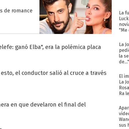
es de romance
La f
Luck
novi
"Me e
La J
lefe: ganó Elba", era la polémica placa
pedi
la s
de...
esto, el conductor salió al cruce a través
El i
La J
Rosa
Ra l
ra en que develaron el final del
Apar
vide
Wand
sus 