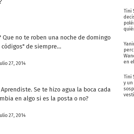
?
Tini
deci
polé
quié
afue
o? Que no te roben una noche de domingo
Yani
n códigos" de siempre...
perc
Wand
en e
julio 27, 2014
toda
Tini 
y un
 Aprendiste. Se te hizo agua la boca cada
sosp
vest
mbia en algo si es la posta o no?
julio 27, 2014