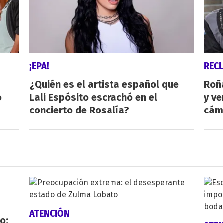
¡EPA!
REC
¿Quién es el artista español que
Roñ
o
Lali Espósito escrachó en el
y ve
concierto de Rosalía?
cám
ATENCIÓN
o: