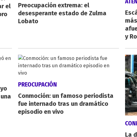
ATE
Preocupación extrema: el
r el
Escá
desesperante estado de Zulma
oro
más
Lobato
afue
y Ro
PREOCUPACIÓN
ayo
Conmoción: un famoso periodista
 una
fue internado tras un dramático
episodio en vivo
CON
La d