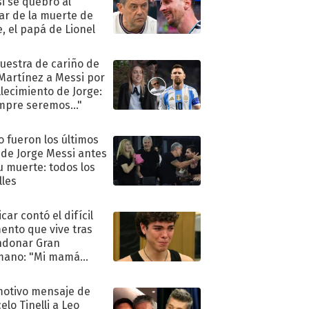
i se quebró al
ar de la muerte de
e, el papá de Lionel
uestra de cariño de
 Martínez a Messi por
allecimiento de Jorge:
mpre seremos..."
 fueron los últimos
 de Jorge Messi antes
u muerte: todos los
lles
car contó el difícil
nto que vive tras
ndonar Gran
mano: "Mi mamá
ió..."
motivo mensaje de
elo Tinelli a Leo