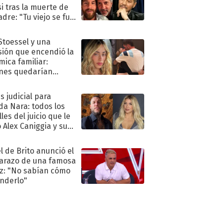
i tras la muerte de
adre: "Tu viejo se fue
."
 Stoessel y una
sión que encendió la
mica familiar:
nes quedarían
ra de su boda
s judicial para
a Nara: todos los
les del juicio que le
 Alex Caniggia y sus
imos pasos
l de Brito anunció el
razo de una famosa
iz: "No sabían cómo
nderlo"