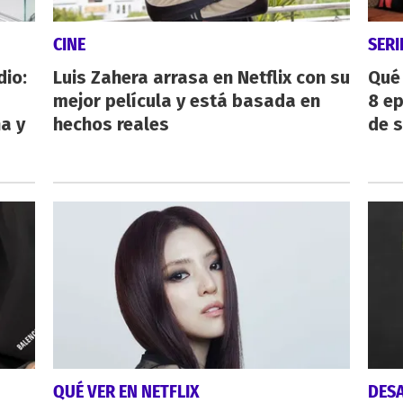
CINE
SERI
dio:
Luis Zahera arrasa en Netflix con su
Qué 
mejor película y está basada en
8 ep
ha y
hechos reales
de 
QUÉ VER EN NETFLIX
DES