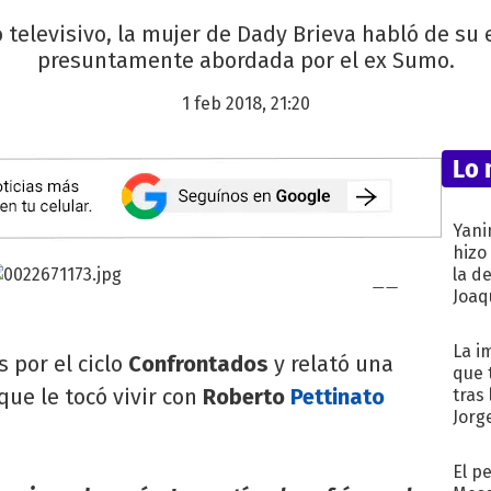
o televisivo, la mujer de Dady Brieva habló de su 
presuntamente abordada por el ex Sumo.
1 feb 2018, 21:20
Lo 
Yani
hizo
la d
Joaqu
La i
 por el ciclo
Confrontados
y relató una
que 
ue le tocó vivir con
Roberto
Pettinato
tras
Jorg
El p