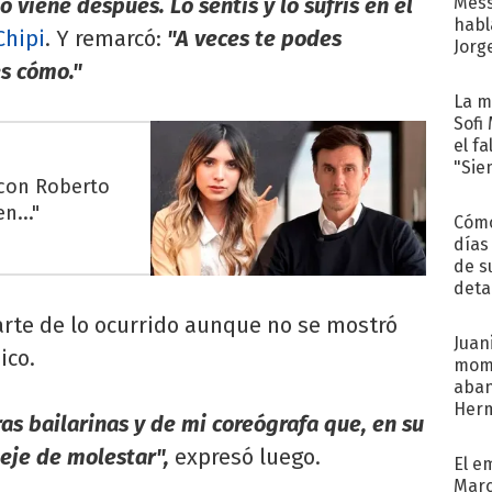
 viene después. Lo sentís y lo sufrís en el
Mess
habl
Chipi
. Y remarcó:
"A veces te podes
Jorg
es cómo."
La m
Sofi
el f
"Sie
 con Roberto
n..."
Cómo
días
de s
deta
parte de lo ocurrido aunque no se mostró
Juani
ico.
mome
aba
Her
s bailarinas y de mi coreógrafa que, en su
recib
eje de molestar",
expresó luego.
El e
Marc