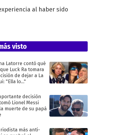
experiencia al haber sido
más visto
na Latorre contó qué
 que Luck Ra tomara
ecisión de dejar a La
i: "Ella lo..."
mportante decisión
tomó Lionel Messi
 la muerte de su papá
e
eriodista más anti-