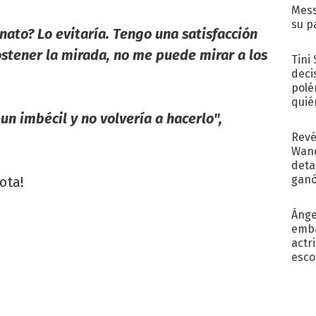
Mess
su p
inato? Lo evitaría. Tengo una satisfacción
con..
stener la mirada, no me puede mirar a los
Tini
deci
polé
quié
afue
un imbécil y no volvería a hacerlo",
Revé
Wand
detal
ganó
ota!
próx
Ánge
emba
actr
esco