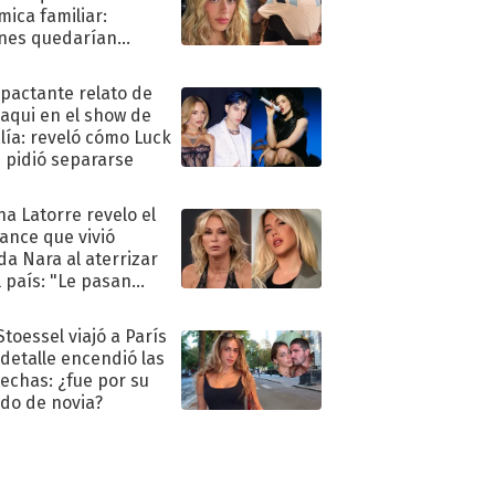
mica familiar:
nes quedarían
ra de su boda
mpactante relato de
oaqui en el show de
lía: reveló cómo Luck
e pidió separarse
na Latorre revelo el
ance que vivió
a Nara al aterrizar
l país: "Le pasan
s"
Stoessel viajó a París
 detalle encendió las
echas: ¿fue por su
ido de novia?