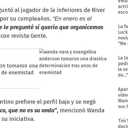
emba
actr
untó al jugador de la inferiores de River
esco
e por su cumpleaños.
“En enero es el
e le pregunté si quería que organicemos
La f
Luck
con revista Gente.
novi
"Me e
La J
pedi
son tomaron una
la s
s de enemistad
de...
Apar
vide
Wand
tino prefiere el perfil bajo y se negó
sus 
oco, que no es su onda”
,
mencionó Wanda
su iniciativa.
Tini
deci