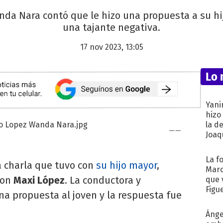
da Nara contó que le hizo una propuesta a su hijo
una tajante negativa.
17 nov 2023, 13:05
Lo 
Yani
hizo
la d
Joaqu
La f
a charla que tuvo con
su hijo mayor
,
Marc
 con
Maxi López
. La conductora y
que 
Figu
na propuesta al joven y la respuesta fue
Ánge