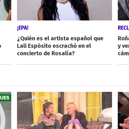
¡EPA!
REC
¿Quién es el artista español que
Roñ
o
Lali Espósito escrachó en el
y ve
concierto de Rosalía?
cám