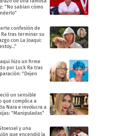
razo de una famosa
iz: "No sabían cómo
nderlo"
uerte confesión de
 Ra tras terminar su
azgo con La Joaqui:
stoy..."
oaqui hizo un firme
do por Luck Ra tras
eparación: "Dejen
"
eció un sensible
o que complica a
a Nara e involucra a
hijas: "Manipuladas"
 Stoessel y una
sión que encendió la