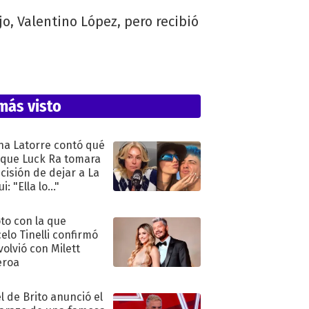
, Valentino López, pero recibió
más visto
na Latorre contó qué
 que Luck Ra tomara
ecisión de dejar a La
i: "Ella lo..."
oto con la que
elo Tinelli confirmó
volvió con Milett
eroa
l de Brito anunció el