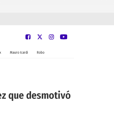
x
Mauro Icardi
Robo
ez que desmotivó