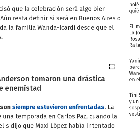
polé
isó que la celebración será algo bien
quié
afue
Aún resta definir si será en Buenos Aires o
El i
da la familia Wanda-Icardi desde que el
La J
.
Rosa
Ra l
Yani
perc
Wand
Anderson tomaron una drástica
en e
toda
de enemistad
Tini 
y un
rson
siempre estuvieron enfrentadas
. La
sosp
vest
e una temporada en Carlos Paz, cuando la
elis dijo que Maxi López había intentado