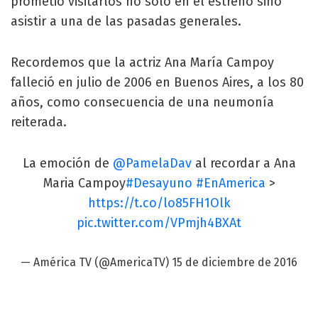
prometió visitarlos no solo en el estreno sino
asistir a una de las pasadas generales.
Recordemos que la actriz Ana María Campoy
falleció en julio de 2006 en Buenos Aires, a los 80
años, como consecuencia de una neumonía
reiterada.
La emoción de
@PamelaDav
al recordar a Ana
Maria Campoy
#Desayuno
#EnAmerica
>
https://t.co/lo85FH1Olk
pic.twitter.com/VPmjh4BXAt
— América TV (@AmericaTV)
15 de diciembre de 2016