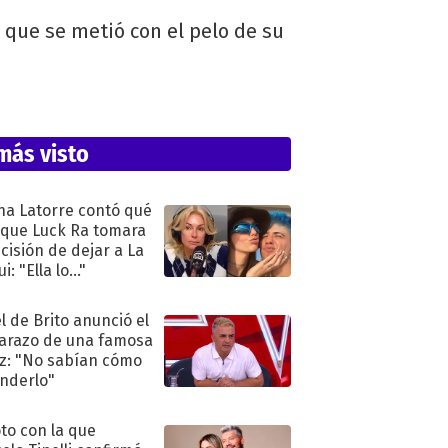
 que se metió con el pelo de su
más visto
na Latorre contó qué
 que Luck Ra tomara
ecisión de dejar a La
i: "Ella lo..."
l de Brito anunció el
razo de una famosa
iz: "No sabían cómo
nderlo"
oto con la que