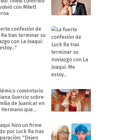
elo Tinelli confirmó
volvió con Milett
eroa
uerte confesión de
 Ra tras terminar su
azgo con La Joaqui:
stoy..."
olémico comentario
liana Guercio sobre
amilia de Juanicar en
n Hermano que
tó la furia en redes
oaqui hizo un firme
do por Luck Ra tras
eparación: "Dejen