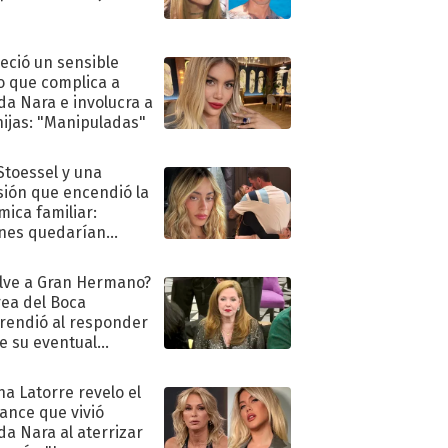
"
eció un sensible
o que complica a
a Nara e involucra a
hijas: "Manipuladas"
 Stoessel y una
sión que encendió la
mica familiar:
nes quedarían
ra de su boda
lve a Gran Hermano?
ea del Boca
rendió al responder
e su eventual
eso al reality
na Latorre revelo el
ance que vivió
a Nara al aterrizar