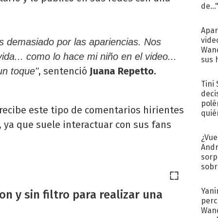
de...
Apar
vide
s demasiado por las apariencias. Nos
Wand
 vida... como lo hace mi niño en el video...
sus 
, sentenció
Juana Repetto.
un toque"
Tini
deci
polé
recibe este tipo de comentarios hirientes
quié
afue
, ya que suele interactuar con sus fans
¿Vue
Andr
sorp
sobr
regr
Yani
 y sin filtro para realizar una
perc
Wand