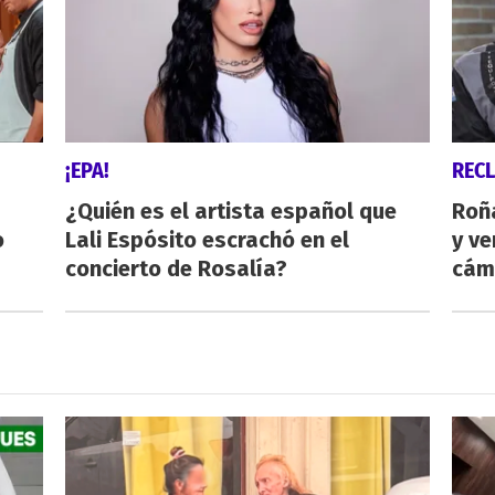
¡EPA!
REC
¿Quién es el artista español que
Roñ
o
Lali Espósito escrachó en el
y ve
concierto de Rosalía?
cám