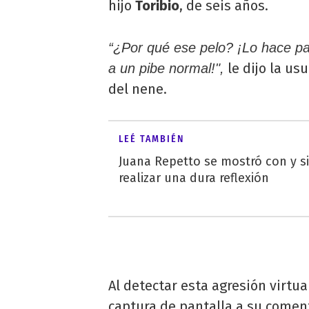
hijo
Toribio
, de seis años.
“¿Por qué ese pelo? ¡Lo hace pa
le dijo la usu
a un pibe normal!",
del nene.
LEÉ TAMBIÉN
Juana Repetto se mostró con y sin
realizar una dura reflexión
Al detectar esta agresión virtua
captura de pantalla a su coment