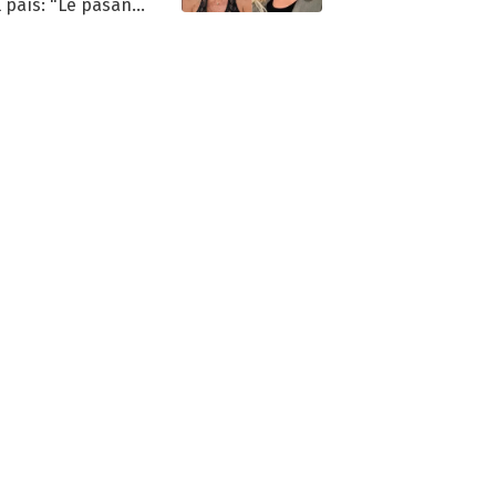
l país: "Le pasan
s"