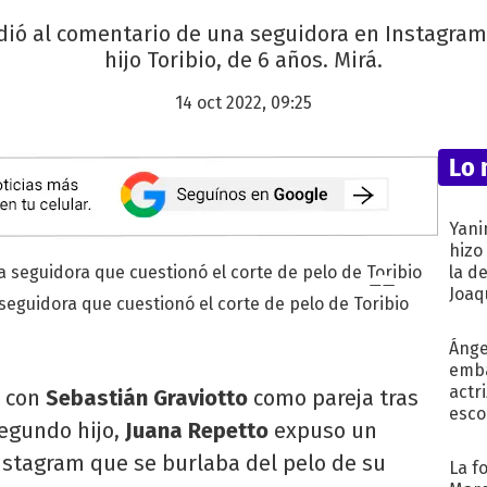
dió al comentario de una seguidora en Instagram
hijo Toribio, de 6 años. Mirá.
14 oct 2022, 09:25
Lo 
Yani
hizo
la d
Joaqu
eguidora que cuestionó el corte de pelo de Toribio
Ánge
emba
actr
ó
con
Sebastián Graviotto
como pareja tras
esco
segundo hijo,
Juana Repetto
expuso un
stagram que se burlaba del pelo de su
La f