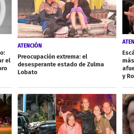
ATE
ATENCIÓN
o:
Escá
Preocupación extrema: el
r el
más
desesperante estado de Zulma
oro
afue
Lobato
y Ro