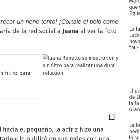
Marc
que 
Figu
recer un nene tonto! ¡Cortale el pelo como
La f
aria de la red social a
Juana
al ver la foto
Luck
novi
"Me e
 filtro para
El p
de E
la f
Gra
desa
La J
l hacia el pequeño, la actriz hizo una
pedi
la s
ario y lo publicó en sus redes con una