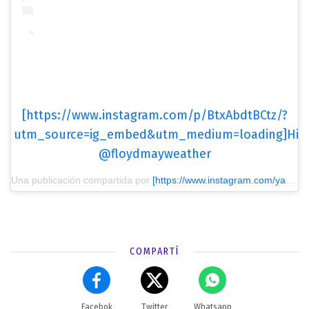
[https://www.instagram.com/p/BtxAbdtBCtz/?
utm_source=ig_embed&utm_medium=loading]Hi
@floydmayweather
Una publicación compartida por
[https://www.instagram.com/yasmi_mendeguia/?utm_source=ig_embed&utm_medium=loading] Yasmi Mendeguía
COMPARTÍ
Facebok
Twitter
Whatsapp