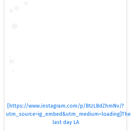
[https://www.instagram.com/p/BtzLBdZhmNv/?
utm_source=ig_embed&utm_medium=loading]The
last day LA