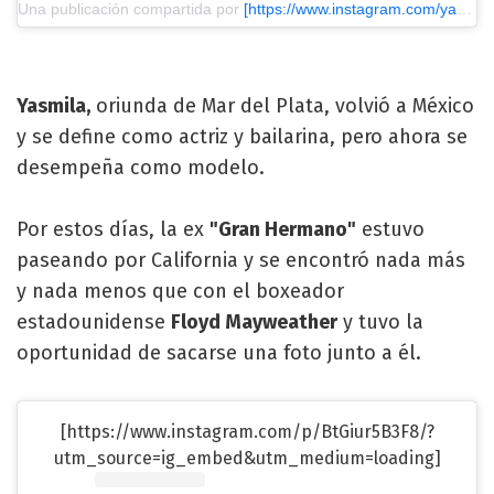
Una publicación compartida por
[https://www.instagram.com/yasmi_mendeguia/?utm_source=ig_embed&utm_medium=loading] Yasmi Mendeguía
Yasmila,
oriunda de Mar del Plata, volvió a México
y se define como actriz y bailarina, pero ahora se
desempeña como modelo.
Por estos días, la ex
"Gran Hermano"
estuvo
paseando por California y se encontró nada más
y nada menos que con el boxeador
estadounidense
Floyd Mayweather
y tuvo la
oportunidad de sacarse una foto junto a él.
[https://www.instagram.com/p/BtGiur5B3F8/?
utm_source=ig_embed&utm_medium=loading]