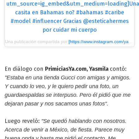
utm_source=ig_embed&utm_medium=loading]Un
casita en Bahamas no? #bahamas #caribe
#model #influencer Gracias @esteticahermes
por cuidar mi cuerpo
Una publicación compartida por
[https://www.instagram.com/yasmi_mendeguia/?utm_source=ig_embed&utm_medium=loading] Yasmi Mendeguía
En diálogo con
PrimiciasYa.com, Yasmila
contó:
"Estaba en una tienda Gucci con amigas y amigos.
Y cuando lo veo, y le quiero pedir una foto, un
guardaespaldas se interpuso. Pero él pidió que me
dejaran pasar y nos sacamos unas fotos".
Luego reveló:
"Se quedó hablando con nosotros.
Acerca de venir a México, de fiesta. Parece muy
buena onda y hasta me pidió el contacto. Me