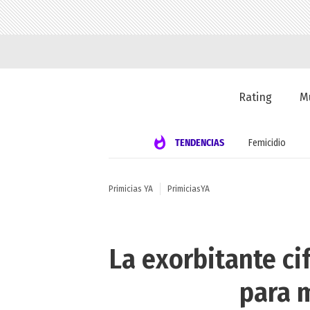
Rating
M
TENDENCIAS
Femicidio
Primicias YA
PrimiciasYA
La exorbitante c
para m