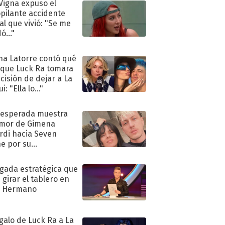
 Vigna expuso el
pilante accidente
al que vivió: "Se me
ó..."
na Latorre contó qué
 que Luck Ra tomara
ecisión de dejar a La
i: "Ella lo..."
nesperada muestra
mor de Gimena
rdi hacia Seven
e por su
pleaños
ugada estratégica que
 girar el tablero en
n Hermano
egalo de Luck Ra a La