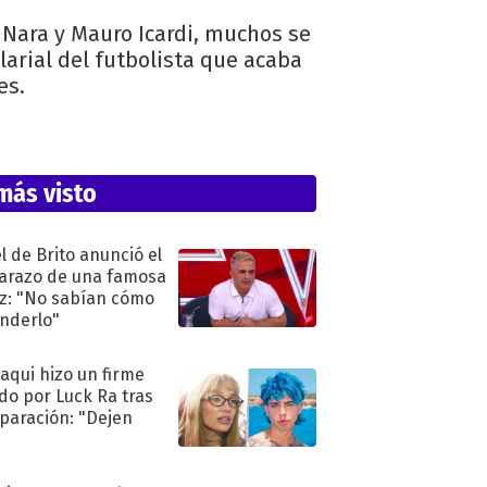
Nara y Mauro Icardi, muchos se
larial del futbolista que acaba
es.
más visto
l de Brito anunció el
razo de una famosa
iz: "No sabían cómo
nderlo"
oaqui hizo un firme
do por Luck Ra tras
eparación: "Dejen
"