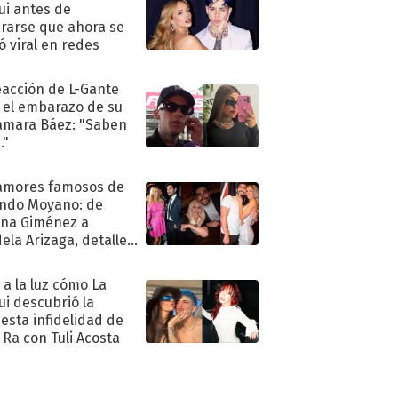
ui antes de
rarse que ahora se
ió viral en redes
eacción de L-Gante
 el embarazo de su
amara Báez: "Saben
."
amores famosos de
ndo Moyano: de
na Giménez a
ela Arizaga, detalles
u pasado
imental
ó a la luz cómo La
ui descubrió la
esta infidelidad de
 Ra con Tuli Acosta