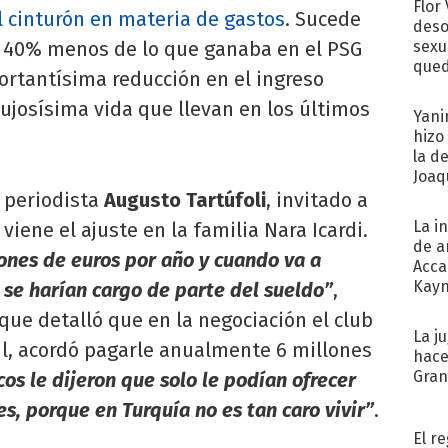
Flor
l cinturón en materia de gastos
. Sucede
deso
n 40% menos de lo que ganaba en el PSG
sexu
qued
ortantísima reducción en el ingreso
lujosísima vida que llevan en los últimos
Yani
hizo
la d
Joaqu
l periodista
Augusto Tartúfoli
, invitado a
La i
viene el ajuste en la familia Nara Icardi.
de a
ones de euros por año y cuando va a
Acca
Kayn
e se harían cargo de parte del sueldo”
,
cum
ue detalló que en la negociación el club
La j
ul, acordó pagarle anualmente 6 millones
hace
Gra
cos le dijeron que solo le podían ofrecer
es, porque en Turquía no es tan caro vivir”
.
El r