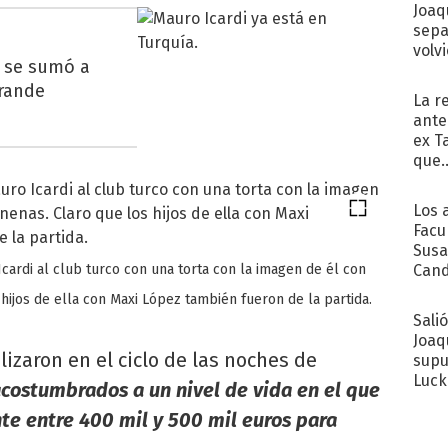
Joaq
sepa
volv
, se sumó a
grande
La r
ante
ex T
que..
Los 
Facu
Susa
Cand
Icardi al club turco con una torta con la imagen de él con
de s
hijos de ella con Maxi López también fueron de la partida.
sent
Sali
Joaq
zaron en el ciclo de las noches de
supu
Luck
acostumbrados a un nivel de vida en el que
 entre 400 mil y 500 mil euros para