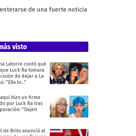
 enterarse de una fuerte noticia
más visto
na Latorre contó qué
 que Luck Ra tomara
ecisión de dejar a La
i: "Ella lo..."
oaqui hizo un firme
do por Luck Ra tras
eparación: "Dejen
"
l de Brito anunció el