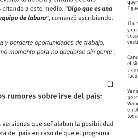
que 
 citando a este medio.
"Digo que es una
Figu
 equipo de laburo"
, comenzó escribiendo.
Tini 
y un
sosp
vest
a y perderte oportunidades de trabajo,
timo momento para no quedarse sin gente",
Cand
el si
trau
Facu
"Teng
Yani
os rumores sobre irse del país:
perc
Wand
en e
toda
s versiones que señalaban la posibilidad
ra del país en caso de que el programa