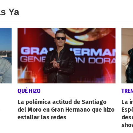
as Ya
QUÉ HIZO
TRE
La polémica actitud de Santiago
La i
o
del Moro en Gran Hermano que hizo
Espó
estallar las redes
desc
show