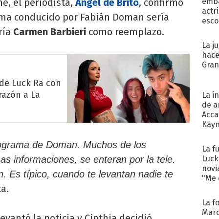
he, el periodista,
Ángel de Brito
, confirmó
emba
actr
ma conducido por Fabián Doman sería
esco
ría
Carmen Barbieri
como reemplazo.
La j
hace
Gra
 de Luck Ra con
razón a La
La i
de a
Acca
Kayn
cum
rograma de Doman. Muchos de los
La f
Luck
s informaciones, se enteran por la tele.
novi
 Es típico, cuando te levantan nadie te
"Me e
ta.
La f
Marc
evantó la noticia y Cinthia decidió