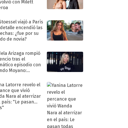
volvió con Milett
eroa
Stoessel viajó a París
 detalle encendió las
echas: ¿fue por su
ido de novia?
ela Arizaga rompió
lencio tras el
mático episodio con
ndo Moyano:
o..."
na Latorre revelo el
ance que vivió
a Nara al aterrizar
l país: "Le pasan
s"