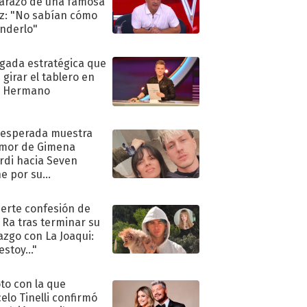
razo de una famosa
iz: "No sabían cómo
nderlo"
ugada estratégica que
 girar el tablero en
n Hermano
nesperada muestra
mor de Gimena
rdi hacia Seven
e por su
pleaños
uerte confesión de
 Ra tras terminar su
azgo con La Joaqui:
stoy..."
oto con la que
elo Tinelli confirmó