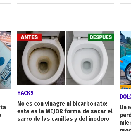
HACKS
DOL
No es con vinagre ni bicarbonato:
sta
Un 
esta es la MEJOR forma de sacar el
o
perd
sarro de las canillas y del inodoro
mie
pro