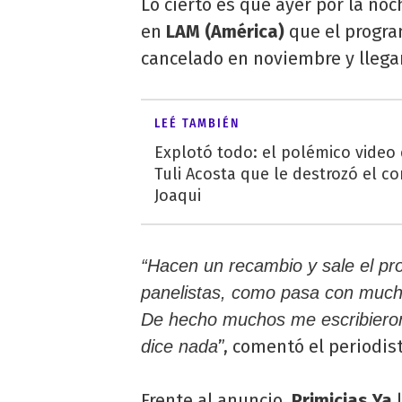
Lo cierto es que ayer por la noc
en
LAM (América)
que el progra
cancelado en noviembre y llega
LEÉ TAMBIÉN
Explotó todo: el polémico video
Tuli Acosta que le destrozó el co
Joaqui
“Hacen un recambio y sale el p
panelistas, como pasa con mucha
De hecho muchos me escribieron.
”, comentó el periodis
dice nada
Frente al anuncio,
Primicias Ya
l