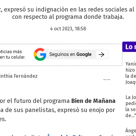
, expresó su indignación en las redes sociales al
con respecto al programa donde trabaja.
4 oct 2023, 18:58
Lo 
Yani
hizo
la d
Joaqu
La J
or el futuro del programa
Bien de Mañana
pedi
na de sus panelistas, expresó su enojo por
la s
de...
es.
Ánge