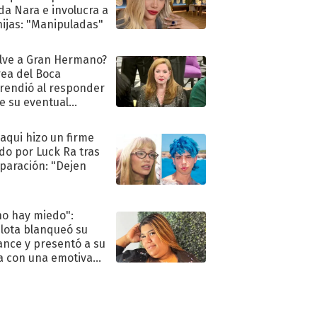
a Nara e involucra a
hijas: "Manipuladas"
lve a Gran Hermano?
ea del Boca
rendió al responder
e su eventual
eso al reality
oaqui hizo un firme
do por Luck Ra tras
eparación: "Dejen
"
no hay miedo":
lota blanqueó su
nce y presentó a su
a con una emotiva
aración de amor