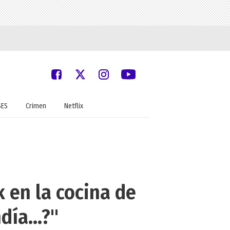
SES
Crimen
Netflix
k en la cocina de
ía...?"