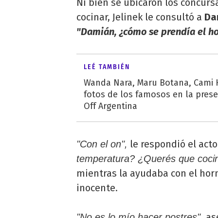
Ni bien se ubicaron los concurs
cocinar, Jelinek le consultó a
Dam
"Damián, ¿cómo se prendía el ho
LEÉ TAMBIÉN
Wanda Nara, Maru Botana, Cami 
fotos de los famosos en la pres
Off Argentina
le respondió el acto
"Con el on",
temperatura? ¿Querés que coci
mientras la ayudaba con el hor
inocente.
ase
"No es lo mío hacer postres",