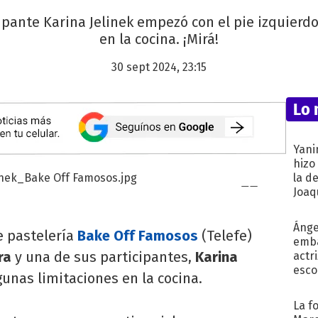
ipante Karina Jelinek empezó con el pie izquierd
en la cocina. ¡Mirá!
30 sept 2024, 23:15
Lo 
Yani
hizo
la d
Joaqu
Ánge
e pastelería
Bake Off Famosos
(Telefe)
emba
ra
y una de sus participantes,
Karina
actr
esco
gunas limitaciones en la cocina.
La f