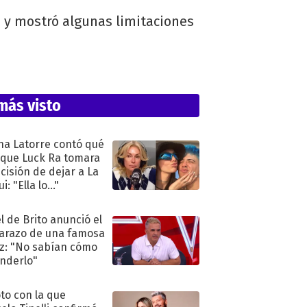
o y mostró algunas limitaciones
más visto
na Latorre contó qué
 que Luck Ra tomara
ecisión de dejar a La
i: "Ella lo..."
l de Brito anunció el
razo de una famosa
iz: "No sabían cómo
nderlo"
oto con la que