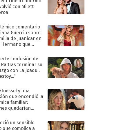
elo Tinelli confirmó
volvió con Milett
eroa
olémico comentario
liana Guercio sobre
amilia de Juanicar en
n Hermano que
tó la furia en redes
uerte confesión de
 Ra tras terminar su
azgo con La Joaqui:
stoy..."
 Stoessel y una
sión que encendió la
mica familiar:
nes quedarían
ra de su boda
eció un sensible
o que complica a