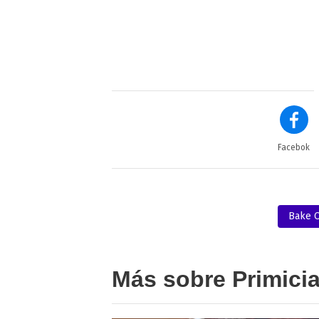
Facebok
Bake O
Más sobre Primici