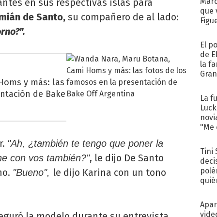
antes en sus respectivas islas para
Marc
que 
ián de Santo,
su compañero de al lado:
Figu
rno?".
El p
de E
la f
Gra
Homs y más: las
desa
entación de Bake
La f
Luck
novi
"Me e
r.
"Ah, ¿también te tengo que poner la
Tini
, le dijo De Santo
ne con vos también?"
deci
polé
no.
le dijo Karina con un tono
"Bueno",
quié
afue
Apar
vide
guró la modelo durante su entrevista