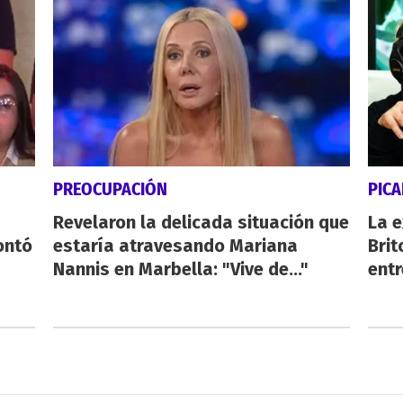
PREOCUPACIÓN
PICA
Revelaron la delicada situación que
La e
ontó
estaría atravesando Mariana
Brit
Nannis en Marbella: "Vive de..."
ent