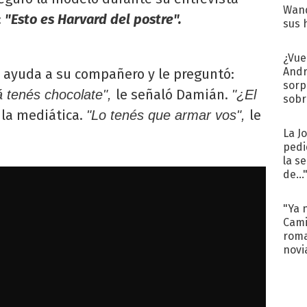
Wand
:
"Esto es Harvard del postre".
sus 
¿Vue
Andr
e ayuda a su compañero y le preguntó:
sorp
le señaló Damián.
á tenés chocolate",
"¿El
sobr
regr
e la mediática.
le
"Lo tenés que armar vos",
La J
pedi
la s
de...
"Ya 
Cami
roma
novi
decl