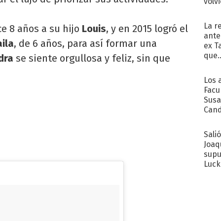
volv
La r
ce 8 años a su hijo
Louis
, y en 2015 logró el
ante
aila
, de 6 años, para así formar una
ex T
que..
dra
se siente orgullosa y feliz, sin que
Los 
Facu
Susa
Cand
de s
sent
Sali
Joaq
supu
Luck