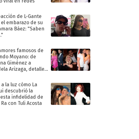
ió viral en redes
eacción de L-Gante
 el embarazo de su
amara Báez: "Saben
."
amores famosos de
ndo Moyano: de
na Giménez a
ela Arizaga, detalles
u pasado
imental
ó a la luz cómo La
ui descubrió la
esta infidelidad de
 Ra con Tuli Acosta