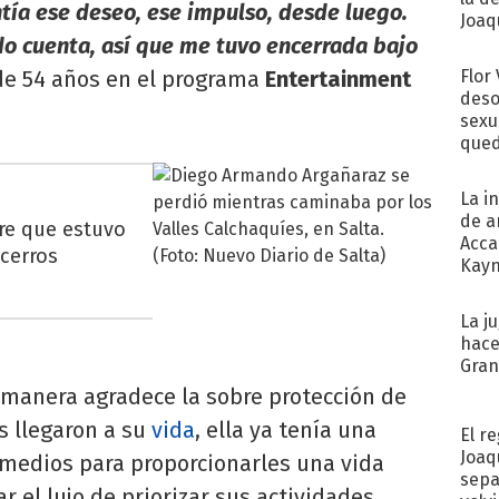
ía ese deseo, ese impulso, desde luego.
Joaqu
o cuenta, así que me tuvo encerrada bajo
 de 54 años en el programa
Entertainment
Flor
deso
sexu
qued
La i
de a
re que estuvo
Acca
 cerros
Kayn
cum
La j
hace
Gra
 manera agradece la sobre protección de
s llegaron a su
vida
, ella ya tenía una
El r
Joaq
 medios para proporcionarles una vida
sepa
r el lujo de priorizar sus actividades.