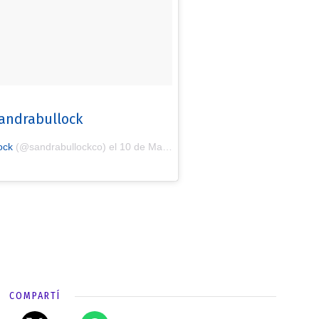
andrabullock
ock
(@sandrabullockco) el
10 de Mar de 2017 a las 3:29 PST
COMPARTÍ