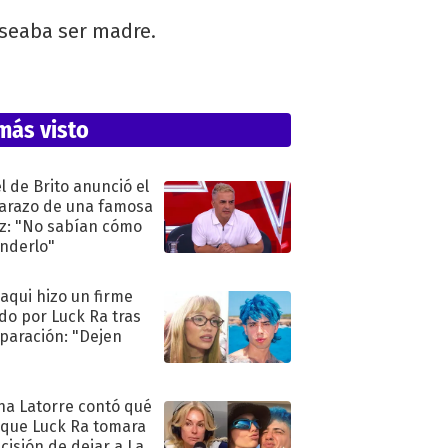
eseaba ser madre.
más visto
l de Brito anunció el
razo de una famosa
iz: "No sabían cómo
nderlo"
oaqui hizo un firme
do por Luck Ra tras
eparación: "Dejen
"
na Latorre contó qué
 que Luck Ra tomara
ecisión de dejar a La