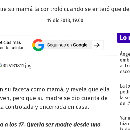
 que su mamá la controló cuando se enteró que d
19 dic 2018, 19:00
Lo 
Ánge
emba
actr
esco
La J
en su faceta como mamá, y revela que ella
pedi
ven, pero que su madre se dio cuenta de
la s
de...
la controlada y encerrada en casa.
Yani
a los 17. Quería ser madre desde una
hizo
la d