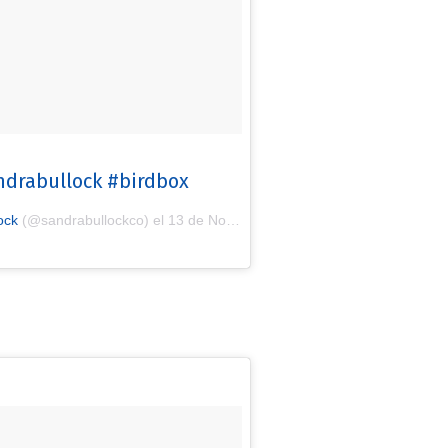
ndrabullock #birdbox
ock
(@sandrabullockco) el
13 de Nov de 2018 a las 6:23 PST