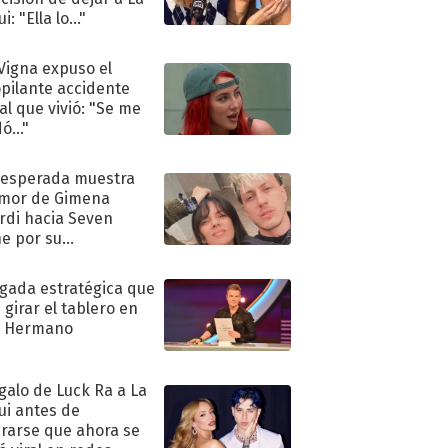
i: "Ella lo..."
 Vigna expuso el
pilante accidente
al que vivió: "Se me
ó..."
nesperada muestra
mor de Gimena
rdi hacia Seven
e por su
pleaños
ugada estratégica que
 girar el tablero en
n Hermano
egalo de Luck Ra a La
ui antes de
rarse que ahora se