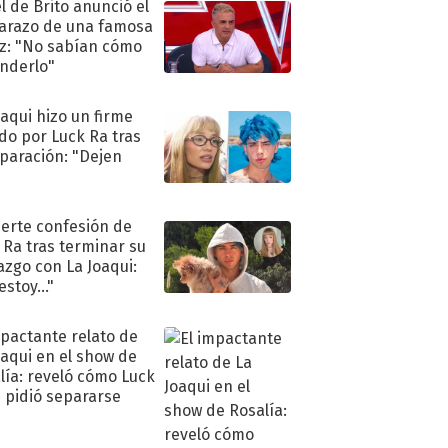
l de Brito anunció el
razo de una famosa
iz: "No sabían cómo
nderlo"
oaqui hizo un firme
do por Luck Ra tras
eparación: "Dejen
"
uerte confesión de
 Ra tras terminar su
azgo con La Joaqui:
stoy..."
mpactante relato de
oaqui en el show de
lía: reveló cómo Luck
e pidió separarse