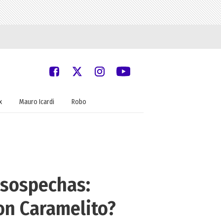
x
Mauro Icardi
Robo
 sospechas:
on Caramelito?