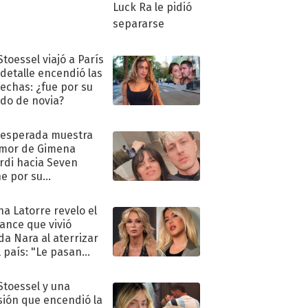
Stoessel viajó a París
 detalle encendió las
echas: ¿fue por su
ido de novia?
nesperada muestra
mor de Gimena
rdi hacia Seven
e por su
pleaños
na Latorre revelo el
ance que vivió
a Nara al aterrizar
l país: "Le pasan
s"
 Stoessel y una
sión que encendió la