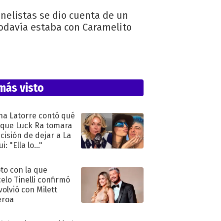
nelistas se dio cuenta de un
todavía estaba con Caramelito
más visto
na Latorre contó qué
 que Luck Ra tomara
ecisión de dejar a La
i: "Ella lo..."
oto con la que
elo Tinelli confirmó
volvió con Milett
eroa