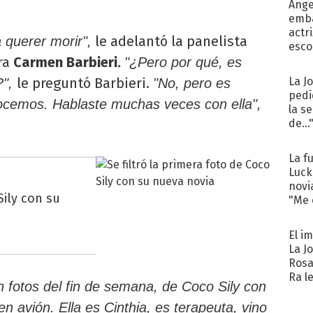
Ánge
emba
actr
le adelantó la panelista
 querer morir",
esco
ra
Carmen Barbieri.
"¿Pero por qué, es
le preguntó Barbieri.
La J
?",
"No, pero es
pedi
ocemos. Hablaste muchas veces con ella",
la s
de...
La f
Luck
novi
Sily con su
"Me e
El i
La J
Rosa
Ra l
 fotos del fin de semana, de Coco Sily con
en avión. Ella es Cinthia, es terapeuta, vino