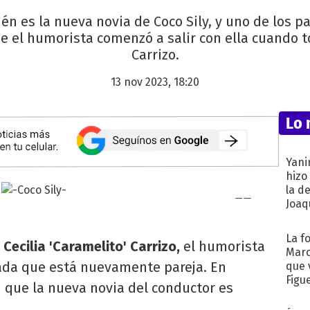
n es la nueva novia de Coco Sily, y uno de los pa
ue el humorista comenzó a salir con ella cuando 
Carrizo.
13 nov 2023, 18:20
Lo 
Yani
hizo
la d
Joaqu
La f
Cecilia 'Caramelito' Carrizo,
el humorista
Marc
ada que está nuevamente pareja. En
que 
Figu
 que la nueva novia del conductor es