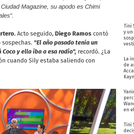
Ciudad Magazine, su apodo es Chimi
ales".
Tini 
y un
rtero.
Acto seguido,
Diego Ramos
contó
sosp
ó sospechas.
"El año pasado tenía un
vest
Coco y ella iba a esa radio",
recordó. ¿La
La i
ón cuando Sily estaba saliendo con
de a
Acca
Kayn
cum
Yani
perc
Wand
en e
toda
Tini
deci