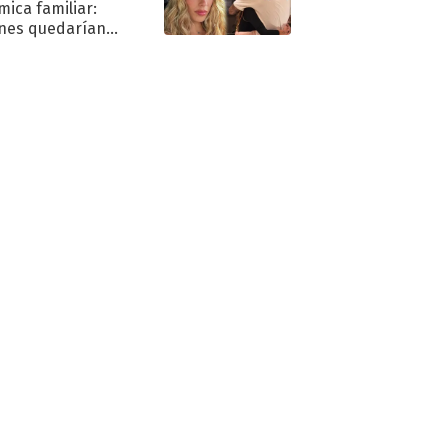
mica familiar:
nes quedarían
ra de su boda