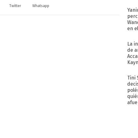
Twitter
Whatsapp
Yani
perc
Wand
en e
toda
La i
de a
Acca
Kayn
cum
Tini
deci
polé
quié
afue