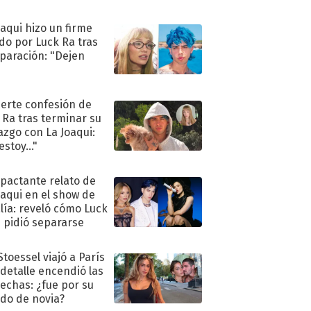
oaqui hizo un firme
do por Luck Ra tras
eparación: "Dejen
"
uerte confesión de
 Ra tras terminar su
azgo con La Joaqui:
stoy..."
mpactante relato de
oaqui en el show de
lía: reveló cómo Luck
e pidió separarse
Stoessel viajó a París
 detalle encendió las
echas: ¿fue por su
ido de novia?