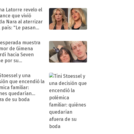
na Latorre revelo el
ance que vivió
a Nara al aterrizar
l país: "Le pasan
s"
nesperada muestra
mor de Gimena
rdi hacia Seven
e por su
pleaños
 Stoessel y una
sión que encendió la
mica familiar:
nes quedarían
ra de su boda