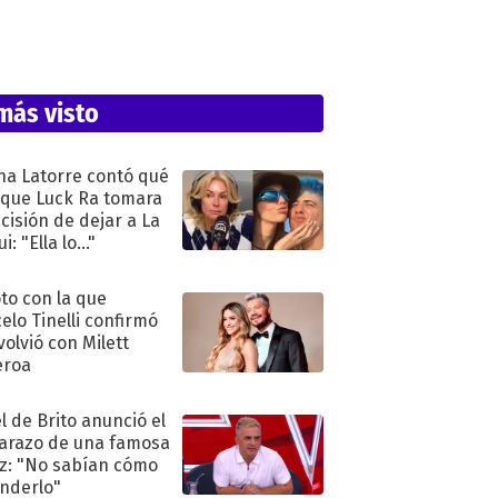
más visto
na Latorre contó qué
 que Luck Ra tomara
ecisión de dejar a La
i: "Ella lo..."
oto con la que
elo Tinelli confirmó
volvió con Milett
eroa
l de Brito anunció el
razo de una famosa
iz: "No sabían cómo
nderlo"