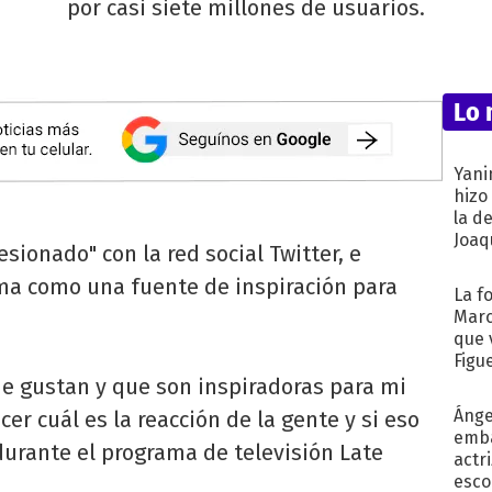
por casi siete millones de usuarios.
Lo 
Yani
hizo
la d
Joaqu
sionado" con la red social Twitter, e
rma como una fuente de inspiración para
La f
Marc
que 
Figu
me gustan y que son inspiradoras para mi
Ánge
er cuál es la reacción de la gente y si eso
emba
urante el programa de televisión Late
actr
esco