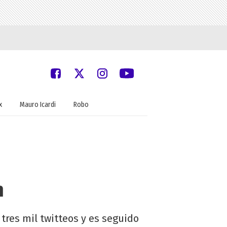
x
Mauro Icardi
Robo
n
tres mil twitteos y es seguido