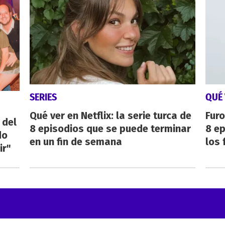
SERIES
QUÉ 
Qué ver en Netflix: la serie turca de
Furo
 del
8 episodios que se puede terminar
8 ep
do
en un fin de semana
los 
ir"