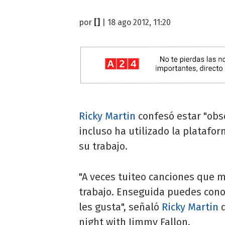
por
[]
| 18 ago 2012, 11:20
Ricky Martin
confesó estar "obse
incluso ha utilizado la platafo
su trabajo.
"A veces tuiteo canciones que 
trabajo. Enseguida puedes conoc
les gusta", señaló
Ricky Martin
d
night with Jimmy Fallon.