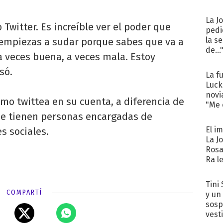
La J
Twitter. Es increíble ver el poder que
pedi
la s
s empiezas a sudar porque sabes que va a
de...
a veces buena, a veces mala. Estoy
só.
La f
Luck
novi
smo twittea en su cuenta, a diferencia de
"Me e
que tienen personas encargadas de
El i
s sociales.
La J
Rosa
Ra l
Tini 
COMPARTÍ
y un
sosp
vest