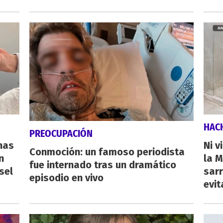
HAC
PREOCUPACIÓN
nas
Ni v
Conmoción: un famoso periodista
n
la M
fue internado tras un dramático
sel
sarr
episodio en vivo
evit