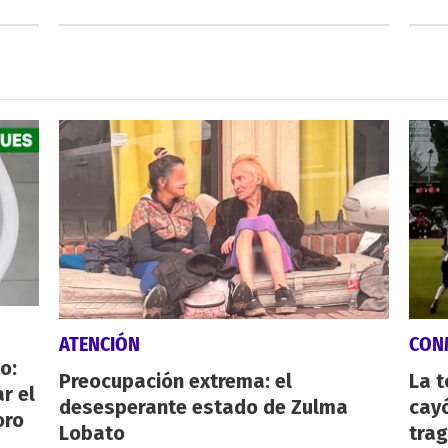
ATENCIÓN
CON
o:
Preocupación extrema: el
La 
r el
desesperante estado de Zulma
cayó
oro
Lobato
tra