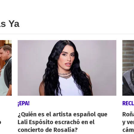
as Ya
¡EPA!
REC
¿Quién es el artista español que
Roñ
o
Lali Espósito escrachó en el
y ve
concierto de Rosalía?
cám