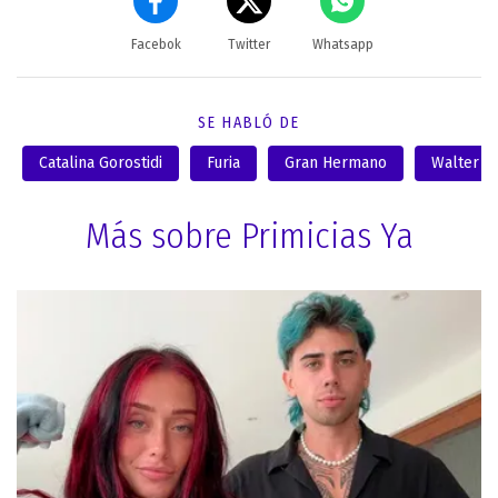
Facebok
Twitter
Whatsapp
SE HABLÓ DE
Catalina Gorostidi
Furia
Gran Hermano
Walter Al
Más sobre Primicias Ya