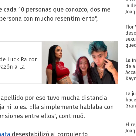
la d
de cada 10 personas que conozco, dos me
Joaqu
a persona con mucho resentimiento",
Flor
deso
sexu
qued
 de Luck Ra con
La i
razón a La
de a
Acca
Kayn
cum
La j
apellido por eso tuvo mucha distancia
hace
Gra
ja ni lo es. Ella simplemente hablaba con
nsiones entre ellos", continuó.
El r
Joaq
nata
desestabilizó al corpulento