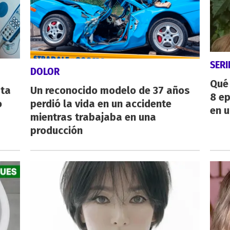
SERI
DOLOR
Qué 
sta
Un reconocido modelo de 37 años
8 ep
o
perdió la vida en un accidente
en u
mientras trabajaba en una
producción