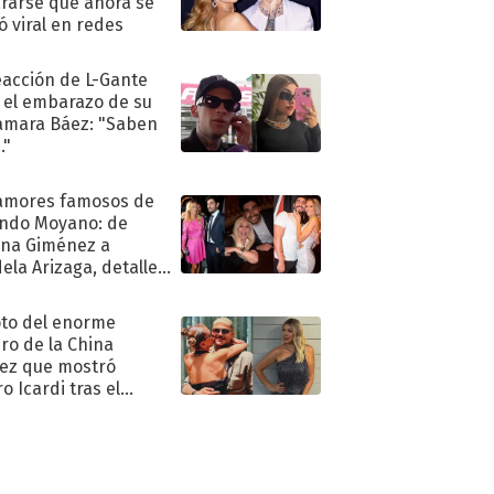
rarse que ahora se
ió viral en redes
eacción de L-Gante
 el embarazo de su
amara Báez: "Saben
."
amores famosos de
ndo Moyano: de
na Giménez a
ela Arizaga, detalles
u pasado
imental
oto del enorme
ro de la China
ez que mostró
o Icardi tras el
argo de Wanda Nara