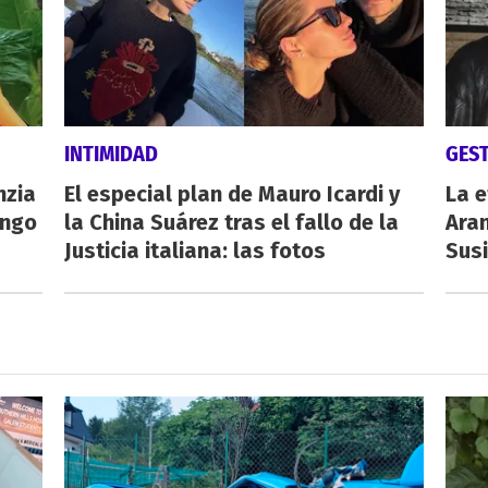
INTIMIDAD
GES
nzia
El especial plan de Mauro Icardi y
La e
engo
la China Suárez tras el fallo de la
Aran
Justicia italiana: las fotos
Susi