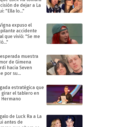
ecisión de dejar a La
i: "Ella lo..."
 Vigna expuso el
pilante accidente
al que vivió: "Se me
ó..."
nesperada muestra
mor de Gimena
rdi hacia Seven
e por su
pleaños
ugada estratégica que
 girar el tablero en
n Hermano
egalo de Luck Ra a La
ui antes de