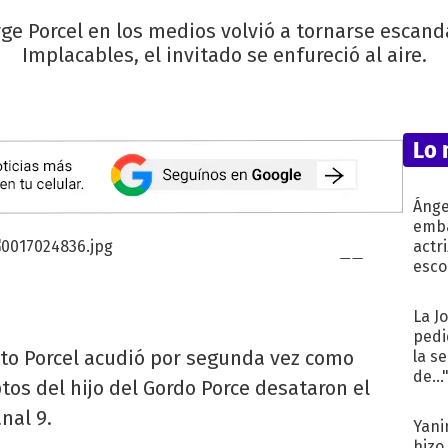
orge Porcel en los medios volvió a tornarse esca
Implacables, el invitado se enfureció al aire.
Lo 
Ánge
emba
actr
esco
La J
pedi
ito Porcel acudió por segunda vez como
la s
de...
tos del hijo del Gordo Porce desataron el
nal 9.
Yani
hizo