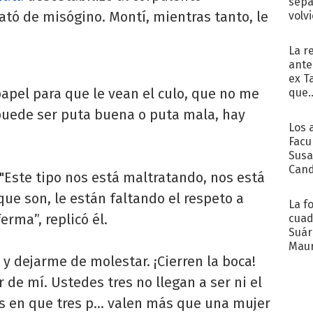
sepa
ató de misógino. Montí, mientras tanto, le
volv
La r
ante
ex T
apel para que le vean el culo, que no me
que..
 puede ser puta buena o puta mala, hay
Los 
Facu
Susa
Cand
"Este tipo nos está maltratando, nos está
de s
 que son, le están faltando el respeto a
sent
La f
rma”, replicó él.
cuad
Suár
Maur
 y dejarme de molestar. ¡Cierren la boca!
emb
 de mí. Ustedes tres no llegan a ser ni el
s en que tres p... valen más que una mujer