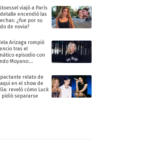
Stoessel viajó a París
 detalle encendió las
echas: ¿fue por su
ido de novia?
ela Arizaga rompió
lencio tras el
mático episodio con
ndo Moyano:
o..."
mpactante relato de
oaqui en el show de
lía: reveló cómo Luck
e pidió separarse