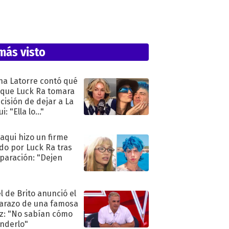
más visto
na Latorre contó qué
 que Luck Ra tomara
ecisión de dejar a La
i: "Ella lo..."
oaqui hizo un firme
do por Luck Ra tras
eparación: "Dejen
"
l de Brito anunció el
razo de una famosa
iz: "No sabían cómo
nderlo"