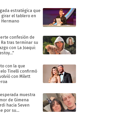
ugada estratégica que
 girar el tablero en
n Hermano
uerte confesión de
 Ra tras terminar su
azgo con La Joaqui:
stoy..."
oto con la que
elo Tinelli confirmó
volvió con Milett
eroa
nesperada muestra
mor de Gimena
rdi hacia Seven
e por su
pleaños