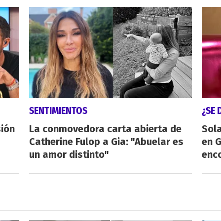
SENTIMIENTOS
¿SE 
sión
La conmovedora carta abierta de
Sol
Catherine Fulop a Gia: "Abuelar es
en 
un amor distinto"
enco