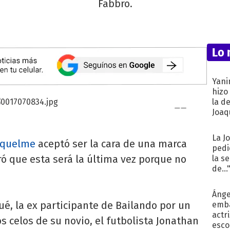
Fabbro.
Lo 
Yani
hizo
la d
Joaqu
La J
iquelme
aceptó ser la cara de una marca
pedi
ró que esta será la última vez porque no
la s
de...
Ánge
é, la ex participante de Bailando por un
emba
actr
s celos de su novio, el futbolista Jonathan
esco