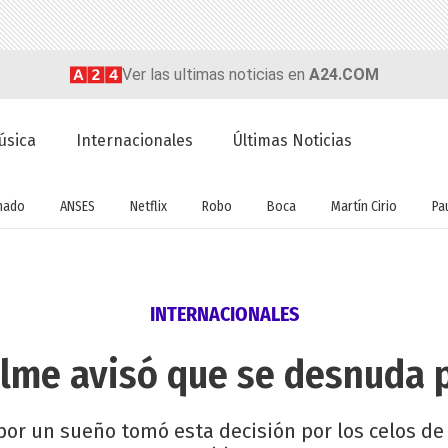
Ver las ultimas noticias en
A24.COM
úsica
Internacionales
Últimas Noticias
nado
ANSES
Netflix
Robo
Boca
Martín Cirio
Pa
INTERNACIONALES
elme avisó que se desnuda p
por un sueño tomó esta decisión por los celos de 