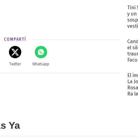
Tini 
y un
sosp
vest
COMPARTÍ
Cand
el si
trau
Facu
Twitter
Whatsapp
"Teng
El i
La J
Rosa
Ra l
as Ya