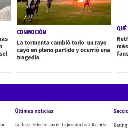
QUÉ 
CONMOCIÓN
nas
Netf
La tormenta cambió todo: un rayo
n
más 
cayó en pleno partido y ocurrió una
sel
fan
tragedia
Últimas noticias
Secci
 su
La lluvia de indirectas de La Joaqui a Luck Ra en su
Rating