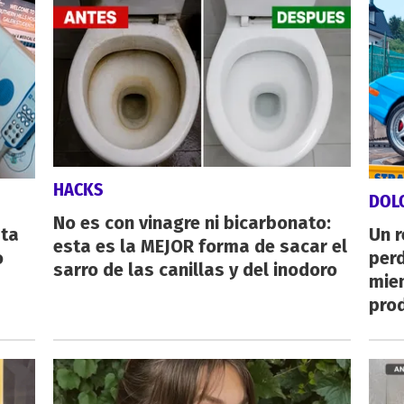
HACKS
DOL
No es con vinagre ni bicarbonato:
sta
Un 
esta es la MEJOR forma de sacar el
o
perd
sarro de las canillas y del inodoro
mie
pro