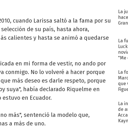
La j
hace
010, cuando Larissa saltó a la fama por su
Gra
 selección de su país, hasta ahora,
más calientes y hasta se animó a quedarse
La f
Luck
novi
"Me e
bicada en mi forma de vestir, no ando por
va conmigo. No lo volveré a hacer porque
La f
Marc
o que más deseo es darle respeto, porque
que 
soy suya", había declarado Riquelme en
Figu
o estuvo en Ecuador.
La i
de a
, no más", sentenció la modelo que,
Acca
Kayn
nas a más de uno.
cum