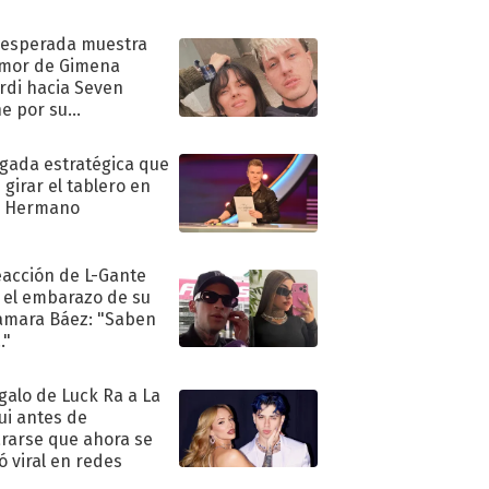
nesperada muestra
mor de Gimena
rdi hacia Seven
e por su
pleaños
ugada estratégica que
 girar el tablero en
n Hermano
eacción de L-Gante
 el embarazo de su
amara Báez: "Saben
."
egalo de Luck Ra a La
ui antes de
rarse que ahora se
ió viral en redes