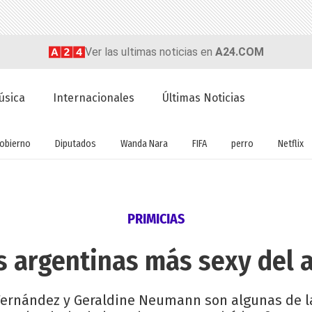
Ver las ultimas noticias en
A24.COM
úsica
Internacionales
Últimas Noticias
obierno
Diputados
Wanda Nara
FIFA
perro
Netflix
PRIMICIAS
s argentinas más sexy del 
i Fernández y Geraldine Neumann son algunas de l