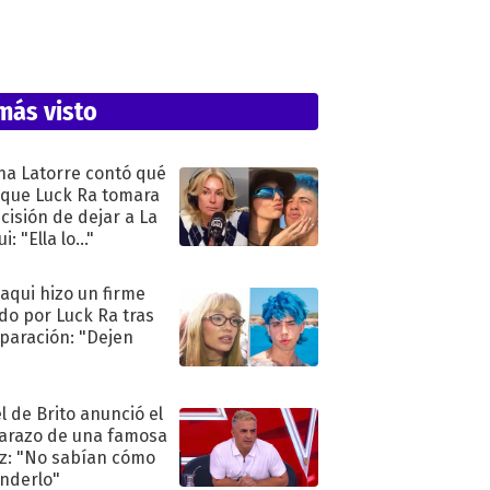
más visto
na Latorre contó qué
 que Luck Ra tomara
ecisión de dejar a La
i: "Ella lo..."
oaqui hizo un firme
do por Luck Ra tras
eparación: "Dejen
"
l de Brito anunció el
razo de una famosa
iz: "No sabían cómo
nderlo"