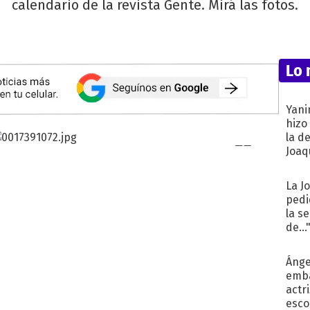
calendario de la revista Gente. Mirá las fotos.
Lo 
Yani
hizo
la d
Joaqu
La J
pedi
la s
de...
Ánge
emba
actr
esco