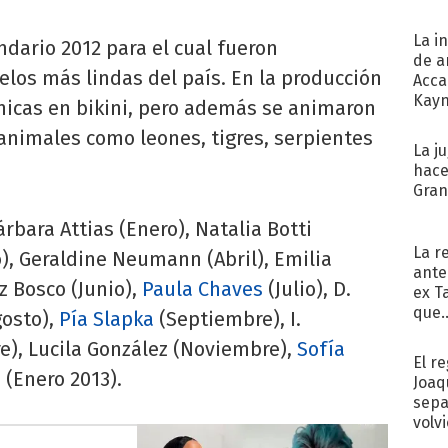
La i
ndario 2012 para el cual fueron
de a
los más lindas del país. En la producción
Acca
Kayn
chicas en bikini, pero además se animaron
cum
animales como leones, tigres, serpientes
La j
hace
Gra
rbara Attias (Enero), Natalia Botti
La r
), Geraldine Neumann (Abril), Emilia
ante
z Bosco (Junio),
Paula Chaves
(Julio), D.
ex T
que..
gosto),
Pía Slapka
(Septiembre), I.
), Lucila González (Noviembre),
Sofía
El r
a
(Enero 2013).
Joaq
sepa
volv