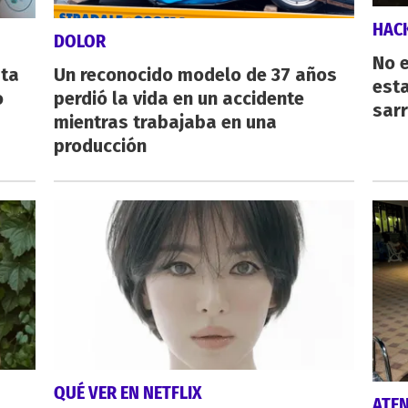
HAC
DOLOR
No e
sta
Un reconocido modelo de 37 años
esta
o
perdió la vida en un accidente
sarr
mientras trabajaba en una
producción
QUÉ VER EN NETFLIX
ATE