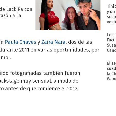
Tini 
 de Luck Ra con
y un
razón a La
sosp
vest
Los 
Facu
ron
Paula Chaves
y
Zaira Nara
, dos de las
Susa
durante 2011 en varias oportunidades, por
Cand
de s
amor.
sent
El s
cuad
ido fotografiadas también fueron
la C
Wand
backstage muy sensual, a modo de
exp
ico antes de que comience el 2012.