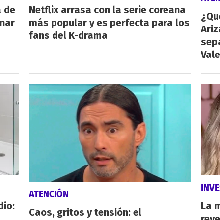
a de
Netflix arrasa con la serie coreana
¿Qu
inar
más popular y es perfecta para los
Ariz
fans del K-drama
sep
Vale
INVE
ATENCIÓN
dio:
La 
Caos, gritos y tensión: el
reve