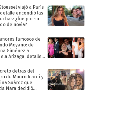
Stoessel viajó a París
 detalle encendió las
echas: ¿fue por su
ido de novia?
amores famosos de
ndo Moyano: de
na Giménez a
ela Arizaga, detalles
u pasado
imental
ecreto detrás del
ro de Mauro Icardi y
hina Suárez que
a Nara decidió
oner