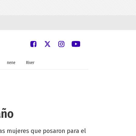
nene
River
año
as mujeres que posaron para el