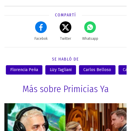
COMPARTÍ
Facebok
Twitter
Whatsapp
SE HABLÓ DE
Florencia Peña
Lizy Tagliani
Carlos Belloso
Caro
Más sobre Primicias Ya