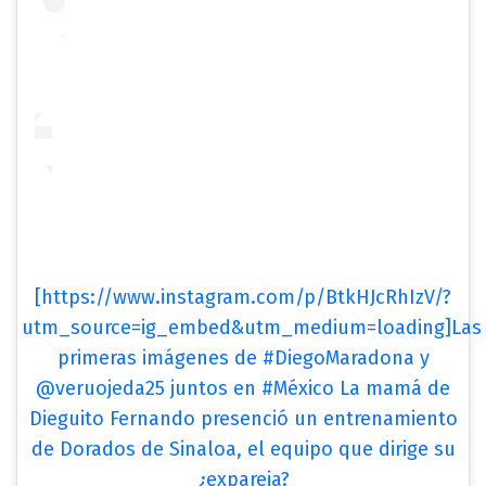
[https://www.instagram.com/p/BtkHJcRhIzV/?
utm_source=ig_embed&utm_medium=loading]Las
primeras imágenes de #DiegoMaradona y
@veruojeda25 juntos en #México La mamá de
Dieguito Fernando presenció un entrenamiento
de Dorados de Sinaloa, el equipo que dirige su
¿expareja?