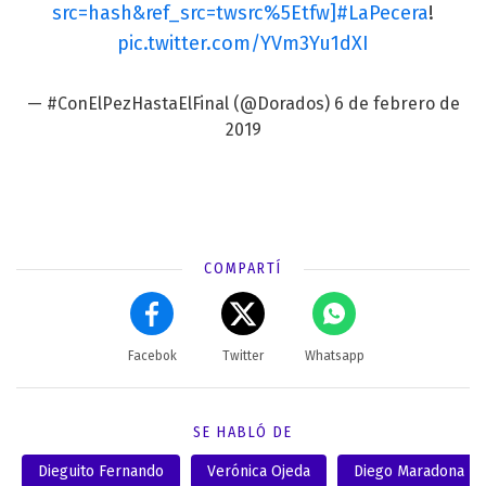
src=hash&ref_src=twsrc%5Etfw]#LaPecera
!
pic.twitter.com/YVm3Yu1dXI
— #ConElPezHastaElFinal (@Dorados)
6 de febrero de
2019
COMPARTÍ
Facebok
Twitter
Whatsapp
SE HABLÓ DE
Dieguito Fernando
Verónica Ojeda
Diego Maradona