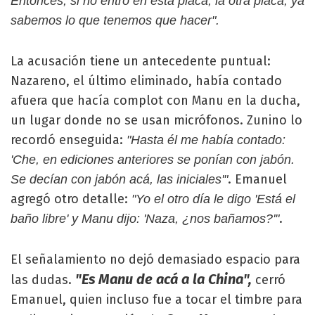
Entonces, si no entró en esta placa, la otra placa, ya
sabemos lo que tenemos que hacer".
La acusación tiene un antecedente puntual:
Nazareno, el último eliminado, había contado
afuera que hacía complot con Manu en la ducha,
un lugar donde no se usan micrófonos. Zunino lo
recordó enseguida:
"Hasta él me había contado:
'Che, en ediciones anteriores se ponían con jabón.
. Emanuel
Se decían con jabón acá, las iniciales'"
agregó otro detalle:
"Yo el otro día le digo 'Está el
.
baño libre' y Manu dijo: 'Naza, ¿nos bañamos?'"
El señalamiento no dejó demasiado espacio para
"Es Manu de acá a la China",
las dudas.
cerró
Emanuel, quien incluso fue a tocar el timbre para