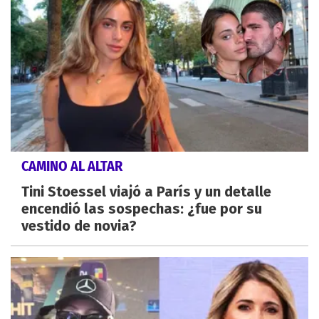
CAMINO AL ALTAR
Tini Stoessel viajó a París y un detalle
encendió las sospechas: ¿fue por su
vestido de novia?