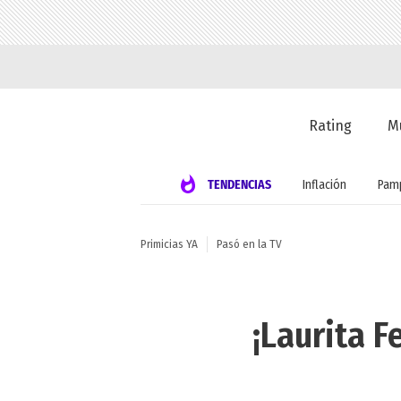
Rating
M
TENDENCIAS
Inflación
Pamp
Primicias YA
Pasó en la TV
¡Laurita F