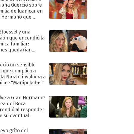
liana Guercio sobre
amilia de Juanicar en
n Hermano que
tó la furia en redes
 Stoessel y una
sión que encendió la
mica familiar:
nes quedarían
ra de su boda
eció un sensible
o que complica a
a Nara e involucra a
hijas: "Manipuladas"
lve a Gran Hermano?
ea del Boca
rendió al responder
e su eventual
eso al reality
uevo grito del