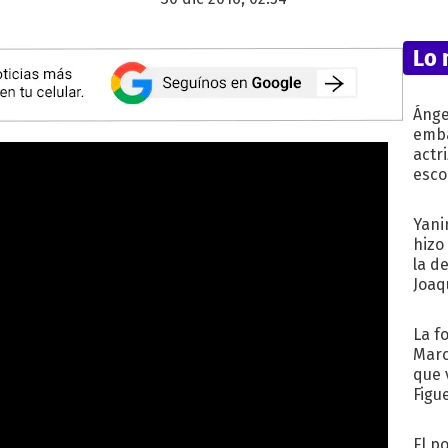
Lo 
Ánge
emba
actr
esco
Yani
hizo
la d
Joaqu
La f
Marc
que 
Figu
El p