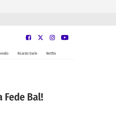
cendio
Ricardo Darín
Netflix
a Fede Bal!