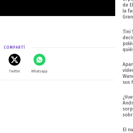
de E
la f
Gra
desa
Tini
deci
polé
COMPARTÍ
quié
afue
Apar
vide
Twitter
Whatsapp
Wand
sus 
¿Vue
Andr
sorp
sobr
regr
El n