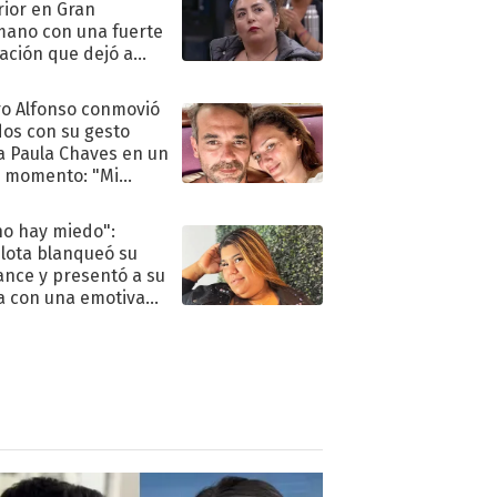
rior en Gran
ano con una fuerte
ación que dejó a
oya en shock:
idora"
o Alfonso conmovió
dos con su gesto
a Paula Chaves en un
 momento: "Mi
mpañante
péutico"
no hay miedo":
lota blanqueó su
nce y presentó a su
a con una emotiva
aración de amor