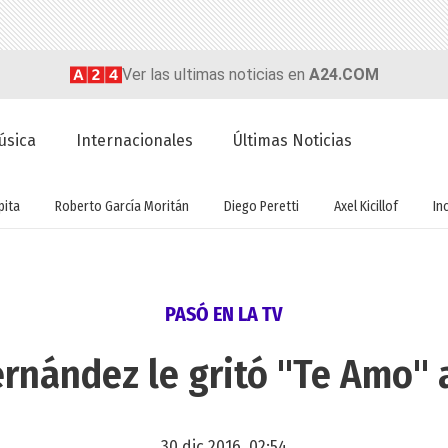
Ver las ultimas noticias en
A24.COM
úsica
Internacionales
Últimas Noticias
ita
Roberto García Moritán
Diego Peretti
Axel Kicillof
In
PASÓ EN LA TV
ernández le gritó "Te Amo" 
30 dic 2016, 02:54