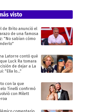
más visto
l de Brito anunció el
razo de una famosa
iz: "No sabían cómo
nderlo"
na Latorre contó qué
 que Luck Ra tomara
ecisión de dejar a La
i: "Ella lo..."
oto con la que
elo Tinelli confirmó
volvió con Milett
eroa
olémico comentario