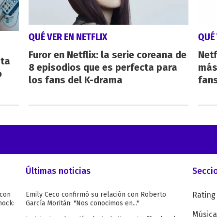
QUÉ VER EN NETFLIX
QUÉ 
Furor en Netflix: la serie coreana de
Netf
sta
8 episodios que es perfecta para
más 
o
los fans del K-drama
fan
Últimas noticias
Secci
 con
Emily Ceco confirmó su relación con Roberto
Rating
hock:
García Moritán: "Nos conocimos en..."
Música