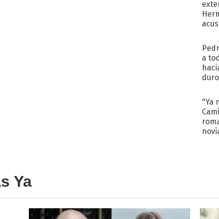
exte
Herm
acus
Pinc
"Tra
Pedr
a to
haci
duro
aco
tera
"Ya 
Cami
roma
novi
decl
as Ya