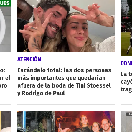
ATENCIÓN
CON
o:
Escándalo total: las dos personas
La 
r el
más importantes que quedarían
cayó
oro
afuera de la boda de Tini Stoessel
tra
y Rodrigo de Paul