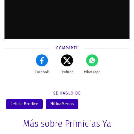
COMPARTÍ
Facebok
Twitter
Whatsapp
SE HABLÓ DE
Leticia Bredice
NiUnaMenos
Más sobre Primicias Ya