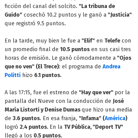
ficción del canal del solcito.
"La tribuna de
Guido"
cosechó 10.2 puntos y le ganó a
"Justicia"
que registró 9.5 puntos.
En la tarde, muy bien le fue a
"Elif"
en
Telefe
con
un promedio final de
10.5 puntos
en sus casi tres
horas de emisión. Le ganó cómodamente a
"Ojos
que no ven" (El Trece)
: el programa de
Andrea
Politti
hizo
6.1 puntos.
A las 17:15, fue el estreno de
"Hay que ver"
por la
pantalla del Nueve con la conducción de
José
María Listorti y Denise Dumas
que hizo una media
de
3.6 puntos
. En esa franja,
"Infama" (
América
)
logró
2.4 puntos.
En la
TV Pública, "Deport TV"
llegó a los
0.5 puntos.