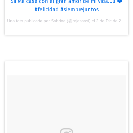
Si! Me casé con el gran amor de mi vida...!! ❤️
#felicidad #siemprejuntos
Una foto publicada por Sabrina (@rojassasi) el
2 de Dic de 2016 a la(s) 11:29 PST