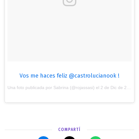
Vos me haces feliz @castrolucianook !
Una foto publicada por Sabrina (@rojassasi) el
2 de Dic de 2016 a la(s) 11:35 PST
COMPARTÍ