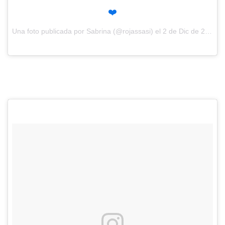
❤️
Una foto publicada por Sabrina (@rojassasi) el
2 de Dic de 2016 a la(s) 11:30 PST