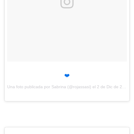
❤️
Una foto publicada por Sabrina (@rojassasi) el
2 de Dic de 2016 a la(s) 11:29 PST