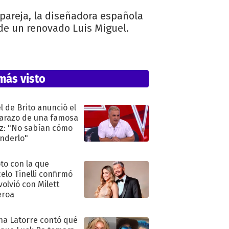
pareja, la diseñadora española
 de un renovado Luis Miguel.
más visto
l de Brito anunció el
razo de una famosa
iz: "No sabían cómo
nderlo"
oto con la que
elo Tinelli confirmó
volvió con Milett
eroa
na Latorre contó qué