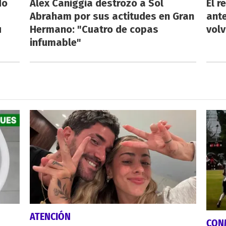
do
Alex Caniggia destrozó a Sol
El r
Abraham por sus actitudes en Gran
ant
u
Hermano: "Cuatro de copas
volv
infumable"
ATENCIÓN
CON