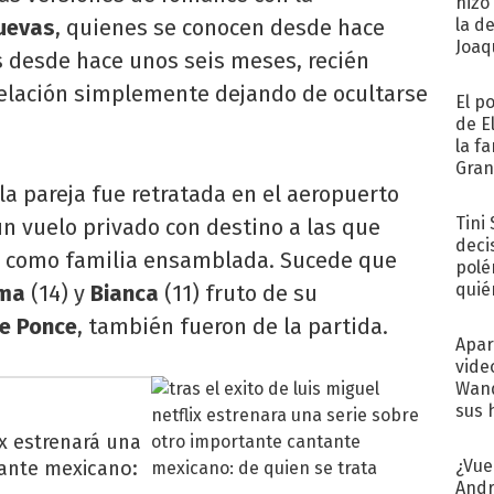
hizo
uevas
, quienes se conocen desde hace
la d
Joaqu
s desde hace unos seis meses, recién
relación simplemente dejando de ocultarse
El p
de E
la f
Gra
desa
la pareja fue retratada en el aeropuerto
Tini
un vuelo privado con destino a las que
deci
s como familia ensamblada. Sucede que
polé
quié
ma
(14) y
Bianca
(11) fruto de su
afue
ue Ponce
, también fueron de la partida.
Apar
vide
Wand
sus 
ix estrenará una
¿Vue
tante mexicano:
Andr