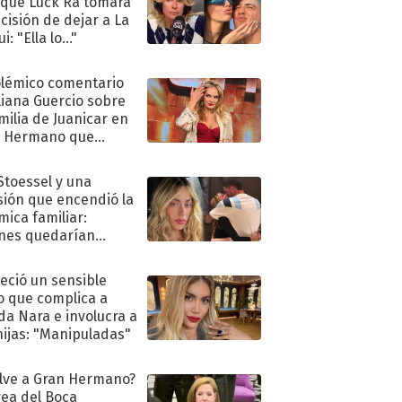
 que Luck Ra tomara
ecisión de dejar a La
i: "Ella lo..."
olémico comentario
liana Guercio sobre
amilia de Juanicar en
n Hermano que
tó la furia en redes
 Stoessel y una
sión que encendió la
mica familiar:
nes quedarían
ra de su boda
eció un sensible
o que complica a
a Nara e involucra a
hijas: "Manipuladas"
lve a Gran Hermano?
ea del Boca