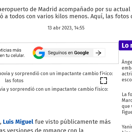
 aeropuerto de Madrid acompañado por su actual 
 a todos con varios kilos menos. Aquí, las fotos
13 abr 2023, 14:55
Lo 
Ánge
emba
actr
esco
via y sorprendió con un impactante cambio físico:
La f
Marc
que 
Figu
s,
Luis Miguel
fue visto públicamente más
Yani
as versiones de romance con la