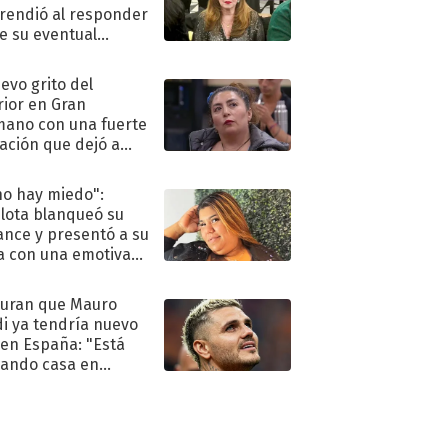
rendió al responder
e su eventual
eso al reality
uevo grito del
rior en Gran
ano con una fuerte
ación que dejó a
oya en shock:
idora"
no hay miedo":
lota blanqueó su
nce y presentó a su
a con una emotiva
aración de amor
uran que Mauro
di ya tendría nuevo
 en España: "Está
ando casa en
id"