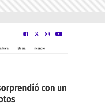
a Nara
Iglesia
Incendio
sorprendió con un
otos