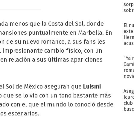
sorp
sobr
regr
ada menos que la Costa del Sol, donde
El n
exte
mansiones puntualmente en Marbella. En
Herm
ón de su nuevo romance, a sus fans les
acus
Pinc
l impresionante cambio físico, con un
"Tra
"Ya 
n relación a sus últimas apariciones
Cami
roma
novi
decl
del Sol de México aseguran que
Luismi
Aseg
o que se lo vio con un tono bastante más
Icar
club
rado con el que el mundo lo conoció desde
busc
os escenarios.
Madr