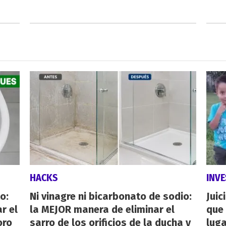
HACKS
INVE
o:
Ni vinagre ni bicarbonato de sodio:
Juic
r el
la MEJOR manera de eliminar el
que 
oro
sarro de los orificios de la ducha y
luga