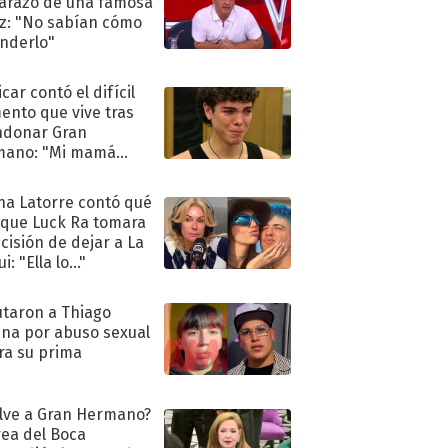
razo de una famosa
iz: "No sabían cómo
nderlo"
car contó el difícil
nto que vive tras
ndonar Gran
mano: "Mi mamá
ió..."
na Latorre contó qué
 que Luck Ra tomara
ecisión de dejar a La
i: "Ella lo..."
taron a Thiago
na por abuso sexual
ra su prima
lve a Gran Hermano?
ea del Boca