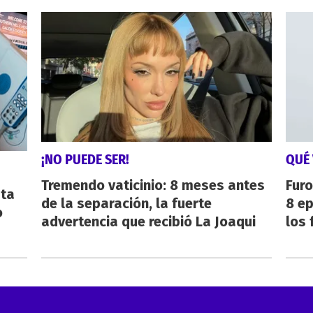
¡NO PUEDE SER!
QUÉ 
Tremendo vaticinio: 8 meses antes
Furo
sta
de la separación, la fuerte
8 ep
o
advertencia que recibió La Joaqui
los 