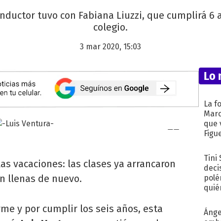
onductor tuvo con Fabiana Liuzzi, que cumplirá 
colegio.
3 mar 2020, 15:03
Lo 
La f
Marc
que 
Figu
Tini
as vacaciones: las clases ya arrancaron
deci
án llenas de nuevo.
polé
quié
afue
me y por cumplir los seis años, esta
Ánge