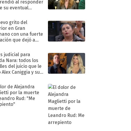
rendió al responder
e su eventual
eso al reality
uevo grito del
rior en Gran
ano con una fuerte
ación que dejó a
oya en shock:
idora"
s judicial para
a Nara: todos los
les del juicio que le
 Alex Caniggia y sus
imos pasos
olor de Alejandra
ietti por la muerte
eandro Rud: "Me
piento"