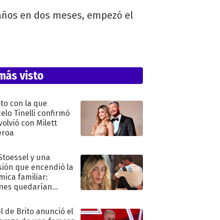
6 años en dos meses, empezó el
más visto
oto con la que
elo Tinelli confirmó
volvió con Milett
eroa
 Stoessel y una
sión que encendió la
mica familiar:
nes quedarían
ra de su boda
l de Brito anunció el