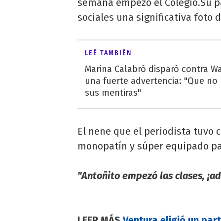
semana empezó el Colegio.Su 
sociales una significativa foto de
LEÉ TAMBIÉN
Marina Calabró disparó contra W
una fuerte advertencia: "Que no
sus mentiras"
El nene que el periodista tuvo 
monopatín y súper equipado par
"Antoñito empezó las clases, ¡ad
LEER MÁS
Ventura eligió un par