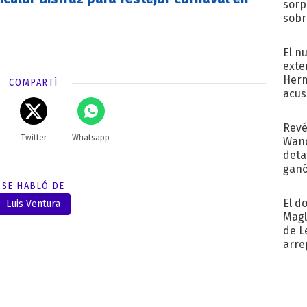
sorp
sobr
regr
El n
exte
Herm
COMPARTÍ
acus
Pinc
"Tra
Revé
Twitter
Whatsapp
Wand
detal
ganó
próx
SE HABLÓ DE
El d
Luis Ventura
Magl
de L
arre