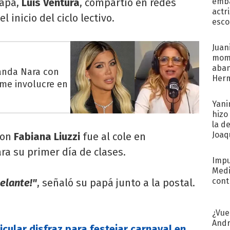
papá,
Luis Ventura
, compartió en redes
emba
actr
l inicio del ciclo lectivo.
esco
Juani
mome
aba
anda Nara con
Her
 me involucre en
recib
Yani
hizo
la d
Joaqu
con
Fabiana Liuzzi
fue al cole en
a su primer día de clases.
Impu
Medi
cont
elante!"
, señaló su papá junto a la postal.
¿Vue
Andr
ticular disfraz para festejar carnaval en