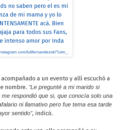
ds no saben pero el es mi
nza de mi mama y yo lo
 INTENSAMENTE acá. Bien
ajaja para todos sus Fans,
e intenso amor por Inda
/lulifernandezok/?utm_source=ig_embed&utm_medium=loading] Luli Fernandez
a acompañado a un evento y allí escuchó a
ese nombre.
"Le pregunté a mi marido si
 me respondió que si, que conocía solo una
falario ni llamativo pero fue tema esa tarde
, indicó.
ayor sentido"