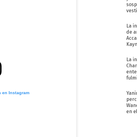
sosp
vest
La i
de a
Acca
Kayn
cum
La i
Char
ente
fulm
Her
n en Instagram
Yani
perc
Wand
en e
toda