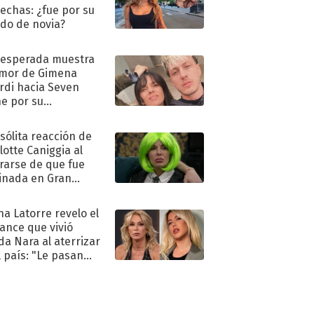
echas: ¿fue por su
ido de novia?
nesperada muestra
mor de Gimena
rdi hacia Seven
e por su
pleaños
nsólita reacción de
lotte Caniggia al
rarse de que fue
inada en Gran
mano
na Latorre revelo el
ance que vivió
a Nara al aterrizar
l país: "Le pasan
s"