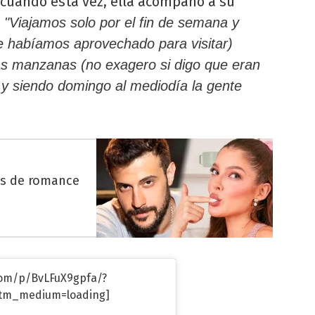
 cuando esta vez, ella acompañó a su
:
"Viajamos solo por el fin de semana y
e habíamos aprovechado para visitar)
as manzanas (no exagero si digo que eran
 y siendo domingo al mediodía la gente
es de romance
com/p/BvLFuX9gpfa/?
tm_medium=loading]