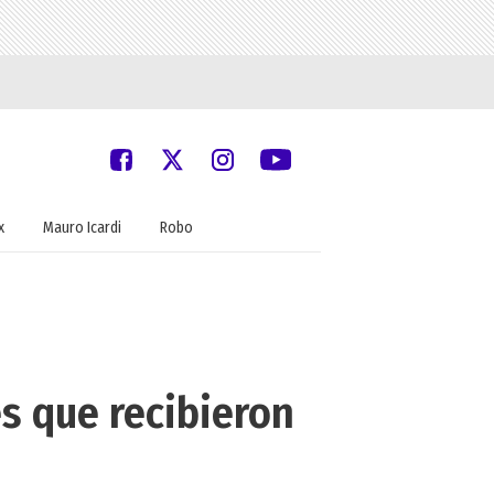
x
Mauro Icardi
Robo
es que recibieron