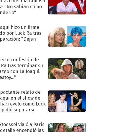
razo de una famosa
iz: "No sabían cómo
nderlo"
oaqui hizo un firme
do por Luck Ra tras
eparación: "Dejen
"
uerte confesión de
 Ra tras terminar su
azgo con La Joaqui:
stoy..."
mpactante relato de
oaqui en el show de
lía: reveló cómo Luck
e pidió separarse
Stoessel viajó a París
 detalle encendió las