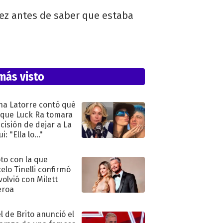
vez antes de saber que estaba
más visto
na Latorre contó qué
 que Luck Ra tomara
ecisión de dejar a La
i: "Ella lo..."
oto con la que
elo Tinelli confirmó
volvió con Milett
eroa
l de Brito anunció el