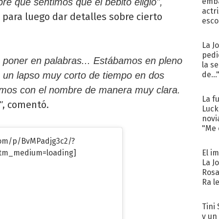
e que sentimos que el bebito eligió",
emba
actr
, para luego dar detalles sobre cierto
esco
La J
pedi
de poner en palabras... Estábamos en pleno
la s
un lapso muy corto de tiempo en dos
de...
pamos con el nombre de manera muy clara.
La f
, comentó.
"
Luck
novi
"Me e
com/p/BvMPadjg3c2/?
tm_medium=loading]
El i
La J
Rosa
Ra l
Tini 
y un