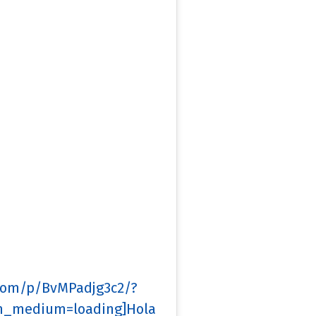
.com/p/BvMPadjg3c2/?
_medium=loading]Hola