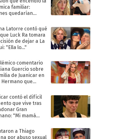
sión que encendió la
mica familiar:
nes quedarían
ra de su boda
na Latorre contó qué
 que Luck Ra tomara
ecisión de dejar a La
i: "Ella lo..."
olémico comentario
liana Guercio sobre
amilia de Juanicar en
n Hermano que
tó la furia en redes
car contó el difícil
nto que vive tras
ndonar Gran
mano: "Mi mamá
ió..."
taron a Thiago
na por abuso sexual