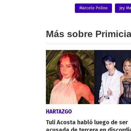
Marcelo Polino
Jey 
Más sobre Primici
HARTAZGO
Tuli Acosta habló luego de ser
acusada de tercera en discordi