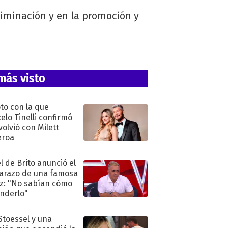
riminación y en la promoción y
más visto
oto con la que
elo Tinelli confirmó
volvió con Milett
eroa
l de Brito anunció el
razo de una famosa
iz: "No sabían cómo
nderlo"
 Stoessel y una