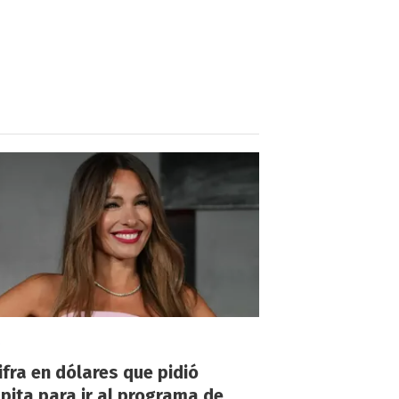
!
ifra en dólares que pidió
ita para ir al programa de