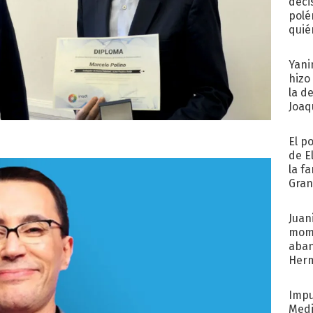
deci
polé
quié
afue
Yani
hizo
la d
Joaqu
El p
de E
la f
Gra
desa
Juani
mome
aba
Her
recib
Impu
Medi