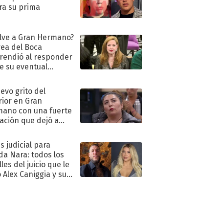
ra su prima
lve a Gran Hermano?
ea del Boca
rendió al responder
e su eventual
eso al reality
uevo grito del
rior en Gran
ano con una fuerte
ación que dejó a
oya en shock:
idora"
s judicial para
a Nara: todos los
les del juicio que le
 Alex Caniggia y sus
imos pasos