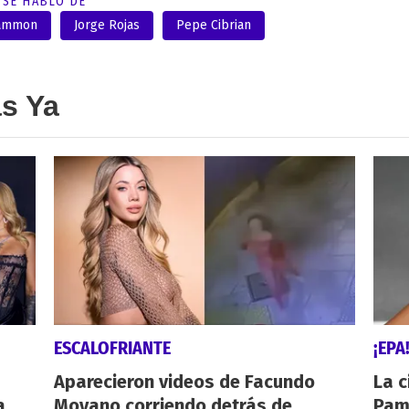
SE HABLÓ DE
Mammon
Jorge Rojas
Pepe Cibrian
as Ya
ESCALOFRIANTE
¡EPA
Aparecieron videos de Facundo
La c
a
Moyano corriendo detrás de
Pamp