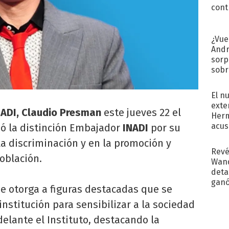
cont
¿Vue
Andr
sorp
sobr
regr
El n
exte
NADI, Claudio Presman
este jueves 22 el
Herm
acus
ió la distinción Embajador
INADI
por su
Pinc
a discriminación y en la promoción y
"Tra
Revé
oblación.
Wand
detal
ganó
e otorga a figuras destacadas que se
próx
nstitución para sensibilizar a la sociedad
delante el Instituto, destacando la