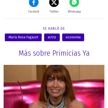
Facebok
Twitter
Whatsapp
SE HABLÓ DE
María Rosa Fugazot
actriz
economia
Más sobre Primicias Ya