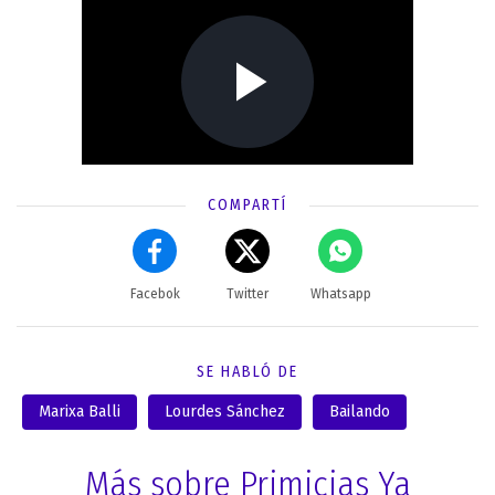
COMPARTÍ
Facebok
Twitter
Whatsapp
SE HABLÓ DE
Marixa Balli
Lourdes Sánchez
Bailando
Más sobre Primicias Ya