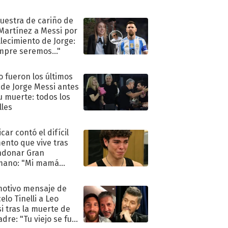
uestra de cariño de
 Martínez a Messi por
allecimiento de Jorge:
mpre seremos..."
 fueron los últimos
 de Jorge Messi antes
u muerte: todos los
lles
car contó el difícil
nto que vive tras
ndonar Gran
mano: "Mi mamá
ió..."
motivo mensaje de
elo Tinelli a Leo
i tras la muerte de
adre: "Tu viejo se fue