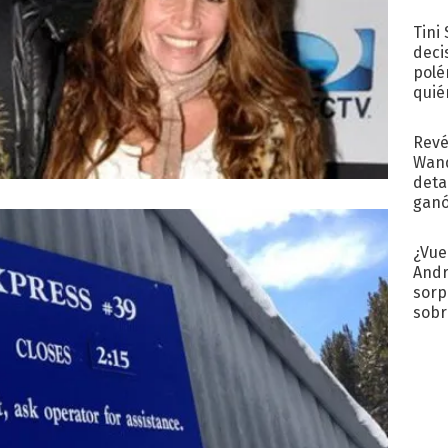
con..
Tini
deci
polé
quié
afue
Revé
Wand
detal
ganó
próx
¿Vue
Andr
sorp
sobr
regr