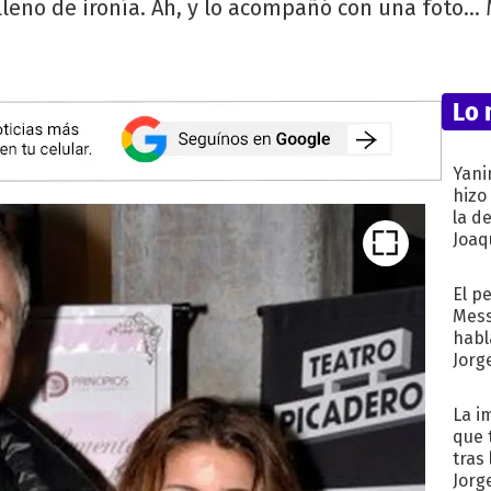
lleno de ironía. Ah, y lo acompañó con una foto... 
Lo 
Yani
hizo
la d
Joaqu
El p
Mess
habl
Jorg
La i
que 
tras
Jorg