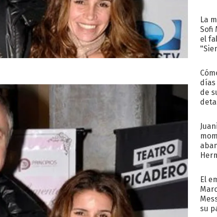
La m
Sofi
el f
"Sie
Cómo
días
de s
deta
Juani
mome
aba
Her
recib
El e
Marc
Mess
su p