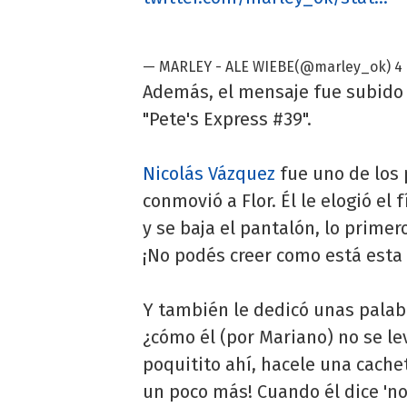
— MARLEY - ALE WIEBE(@marley_ok)
4
Además, el mensaje fue subido 
"Pete's Express #39".
Nicolás Vázquez
fue uno de los 
conmovió a Flor. Él le elogió el f
y se baja el pantalón, lo primer
¡No podés creer como está esta c
Y también le dedicó unas palabr
¿cómo él (por Mariano) no se le
poquitito ahí, hacele una cach
un poco más! Cuando él dice 'no, 