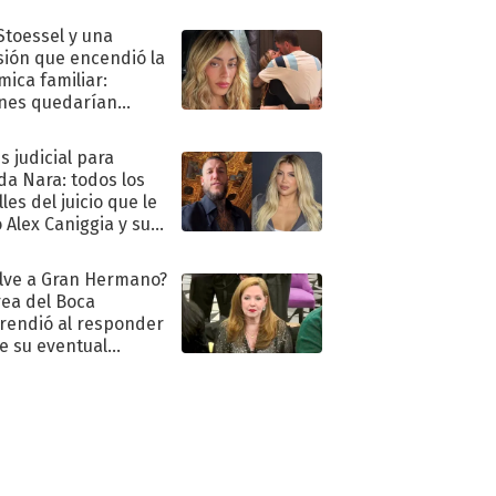
."
 Stoessel y una
sión que encendió la
mica familiar:
nes quedarían
ra de su boda
s judicial para
a Nara: todos los
les del juicio que le
 Alex Caniggia y sus
imos pasos
lve a Gran Hermano?
ea del Boca
rendió al responder
e su eventual
eso al reality