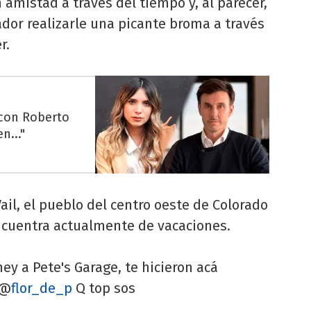
 amistad a través del tiempo y, al parecer,
dor realizarle una picante broma a través
r.
 con Roberto
n..."
ail, el pueblo del centro oeste de Colorado
ncuentra actualmente de vacaciones.
ey a Pete's Garage, te hicieron acá
 @
flor_de_p
Q top sos