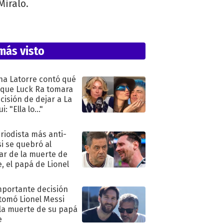
Miralo.
más visto
na Latorre contó qué
 que Luck Ra tomara
ecisión de dejar a La
i: "Ella lo..."
eriodista más anti-
i se quebró al
ar de la muerte de
e, el papá de Lionel
mportante decisión
tomó Lionel Messi
 la muerte de su papá
e