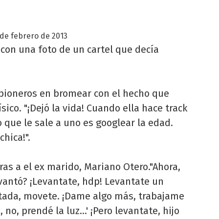
 de febrero de 2013
con una foto de un cartel que decía
pioneros en bromear con el hecho que
ísico. "¡Dejó la vida! Cuando ella hace track
o que le sale a uno es googlear la edad.
hica!".
as a el ex marido, Mariano Otero."Ahora,
vantó? ¡Levantate, hdp! Levantate un
etada, movete. ¡Dame algo más, trabajame
no, prendé la luz...' ¡Pero levantate, hijo