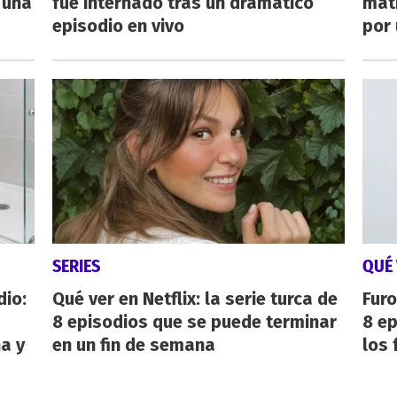
 una
fue internado tras un dramático
mat
episodio en vivo
por 
SERIES
QUÉ 
dio:
Qué ver en Netflix: la serie turca de
Furo
8 episodios que se puede terminar
8 ep
ha y
en un fin de semana
los 