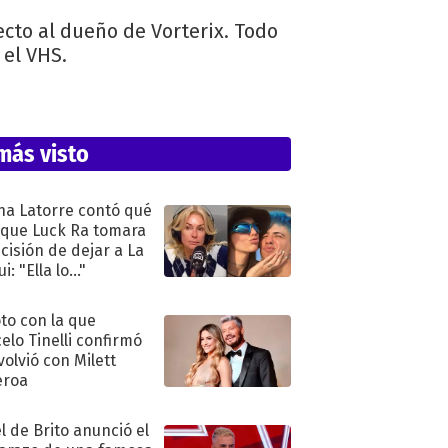
cto al dueño de Vorterix. Todo
 el VHS.
más visto
na Latorre contó qué
 que Luck Ra tomara
ecisión de dejar a La
i: "Ella lo..."
oto con la que
elo Tinelli confirmó
volvió con Milett
eroa
l de Brito anunció el