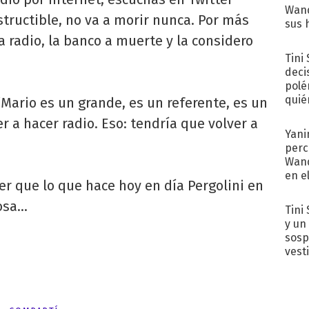
Wand
structible, no va a morir nunca. Por más
sus 
 radio, la banco a muerte y la considero
Tini
deci
polé
quié
a: “Mario es un grande, es un referente, es un
afue
er a hacer radio. Eso: tendría que volver a
Yani
perc
Wand
en e
der que lo que hace hoy en día Pergolini en
toda
cosa…
Tini 
y un
sosp
vest