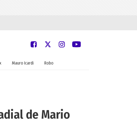
x
Mauro Icardi
Robo
adial de Mario