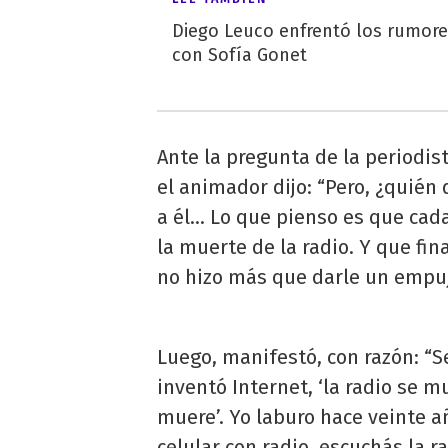
Diego Leuco enfrentó los rumor
con Sofía Gonet
Ante la pregunta de la periodis
el animador dijo: “Pero, ¿quién
a él... Lo que pienso es que ca
la muerte de la radio. Y que f
no hizo más que darle un empuj
Luego, manifestó, con razón: “Se 
inventó Internet, ‘la radio se mue
muere’. Yo laburo hace veinte 
celular con radio, escuchás la r