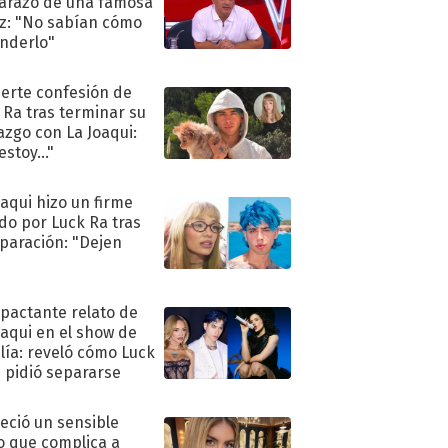
razo de una famosa
iz: "No sabían cómo
nderlo"
uerte confesión de
 Ra tras terminar su
azgo con La Joaqui:
stoy..."
oaqui hizo un firme
do por Luck Ra tras
eparación: "Dejen
"
mpactante relato de
oaqui en el show de
lía: reveló cómo Luck
e pidió separarse
eció un sensible
o que complica a