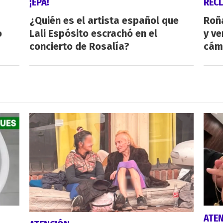
¡EPA!
REC
¿Quién es el artista español que
Roñ
o
Lali Espósito escrachó en el
y ve
concierto de Rosalía?
cám
ATE