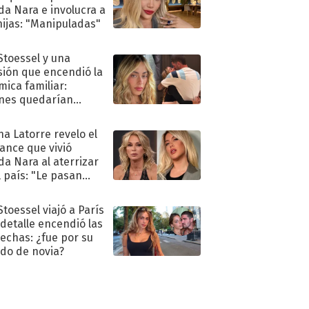
a Nara e involucra a
hijas: "Manipuladas"
 Stoessel y una
sión que encendió la
mica familiar:
nes quedarían
ra de su boda
na Latorre revelo el
ance que vivió
a Nara al aterrizar
l país: "Le pasan
s"
Stoessel viajó a París
 detalle encendió las
echas: ¿fue por su
ido de novia?