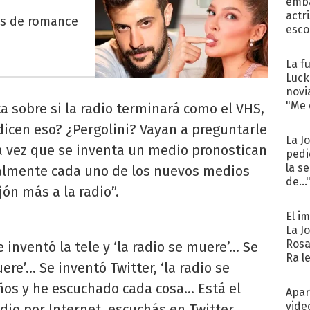
emba
actr
es de romance
esco
La f
Luck
novi
"Me e
ta sobre si la radio terminará como el VHS,
 dicen eso? ¿Pergolini? Vayan a preguntarle
La J
da vez que se inventa un medio pronostican
pedi
la s
inalmente cada uno de los nuevos medios
de...
ón más a la radio”.
El i
La J
Rosa
inventó la tele y ‘la radio se muere’... Se
Ra l
re’... Se inventó Twitter, ‘la radio se
años y he escuchado cada cosa… Está el
Apar
vide
adio por Internet, escuchás en Twitter