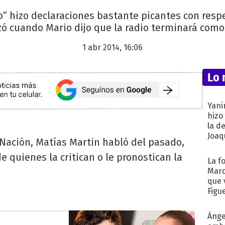
o” hizo declaraciones bastante picantes con respe
 cuando Mario dijo que la radio terminará como
1 abr 2014, 16:06
Lo 
Yani
hizo
la d
Joaqu
 Nación, Matías Martin habló del pasado,
de quienes la critican o le pronostican la
La f
Marc
que 
Figu
Ánge