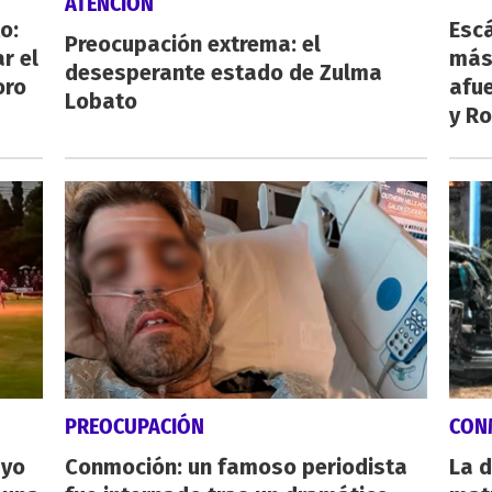
ATENCIÓN
o:
Escá
Preocupación extrema: el
r el
más
desesperante estado de Zulma
oro
afue
Lobato
y Ro
PREOCUPACIÓN
CON
ayo
Conmoción: un famoso periodista
La d