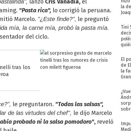
lanzó
Cris Vanadía,
el
hizo
astalinda",
la d
eaming.
"Pasta rica",
lo corrigió la peruana.
Joaqu
mitió Marcelo.
le preguntó
"¿Este finde?",
Tini
ida mía, la carne mía, probó la pasta mía.
deci
esentador del ciclo.
polé
quié
afue
El p
de E
elli tras los
la f
eroa
Gra
desa
¿Vue
Andr
sorp
le preguntaron.
"Todas las salsas",
ce?",
sobr
le dijo Marcelo
r de las virtudes del chef",
regr
había probado ni la salsa pomodoro"
,
reveló
Impu
Medi
 baile.