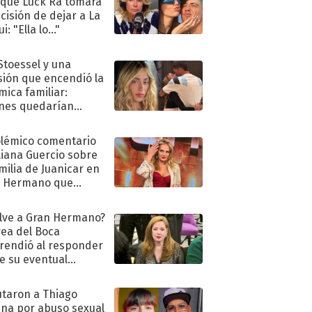
 que Luck Ra tomara
ecisión de dejar a La
i: "Ella lo..."
 Stoessel y una
sión que encendió la
mica familiar:
nes quedarían
ra de su boda
olémico comentario
liana Guercio sobre
amilia de Juanicar en
n Hermano que
tó la furia en redes
lve a Gran Hermano?
ea del Boca
rendió al responder
e su eventual
eso al reality
taron a Thiago
na por abuso sexual