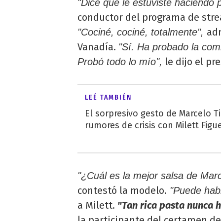
"Dice que le estuviste haciendo p
conductor del programa de str
ad
"Cociné, cociné, totalmente",
Vanadía.
"Sí. Ha probado la com
le dijo el pr
Probó todo lo mío",
LEÉ TAMBIÉN
El sorpresivo gesto de Marcelo Tin
rumores de crisis con Milett Figu
"¿Cuál es la mejor salsa de Mar
contestó la modelo.
"Puede habla
a Milett.
"Tan rica pasta nunca 
la participante del certamen del