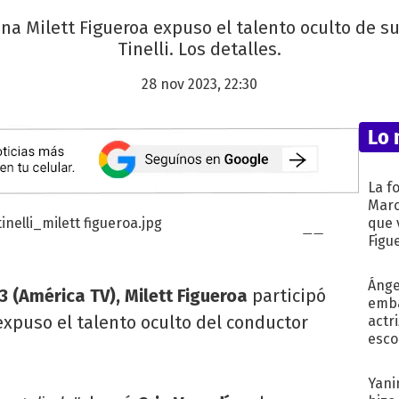
ana Milett Figueroa expuso el talento oculto de su
Tinelli. Los detalles.
28 nov 2023, 22:30
Lo 
La f
Marc
que 
Figu
Ánge
3 (América TV), Milett Figueroa
participó
emba
expuso el talento oculto del conductor
actr
esco
Yani