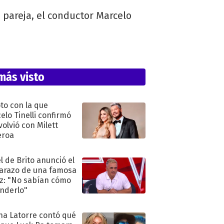
 pareja, el conductor Marcelo
más visto
oto con la que
elo Tinelli confirmó
volvió con Milett
eroa
l de Brito anunció el
razo de una famosa
iz: "No sabían cómo
nderlo"
na Latorre contó qué