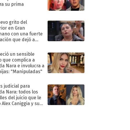
ra su prima
uevo grito del
rior en Gran
ano con una fuerte
ación que dejó a
oya en shock:
idora"
eció un sensible
o que complica a
a Nara e involucra a
hijas: "Manipuladas"
s judicial para
a Nara: todos los
les del juicio que le
 Alex Caniggia y sus
imos pasos