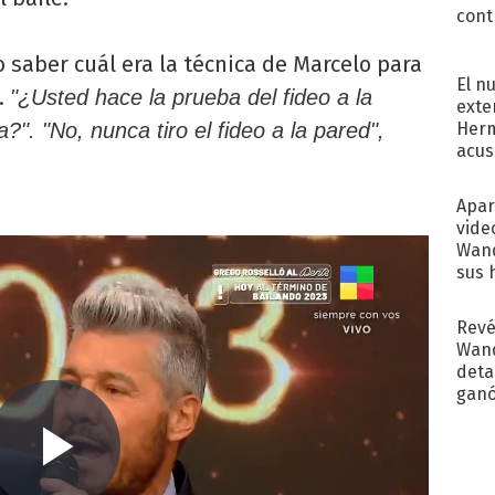
cont
 saber cuál era la técnica de Marcelo para
El n
s.
"¿Usted hace la prueba del fideo a la
exte
Herm
". "No, nunca tiro el fideo a la pared",
acus
Pinc
"Tra
Apar
vide
Wand
sus 
Revé
Wand
detal
ganó
próx