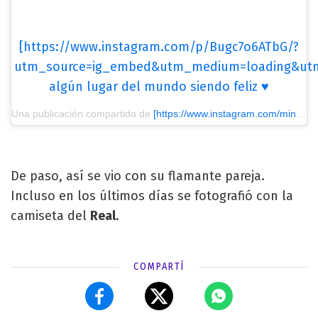
[https://www.instagram.com/p/Bugc7o6ATbG/?
utm_source=ig_embed&utm_medium=loading&utm
algún lugar del mundo siendo feliz ♥️
Una publicación compartida de
[https://www.instagram.com/minabonino/?utm_source=ig_embed&utm_medium=loading&utm_campaign=embed_locale_control] Mina Bonino
De paso, así se vio con su flamante pareja.
Incluso en los últimos días se fotografió con la
camiseta del
Real
.
COMPARTÍ