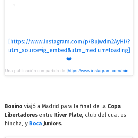
[https://www.instagram.com/p/Bujwdm2AyHi/?
utm_source=ig_embed&utm_medium=loading]
❤️
Una publicación compartida de
[https://www.instagram.com/minabonino/?utm_source=ig_embed&utm_medium=loading] Mina Bonino
Bonino
viajó a Madrid para la final de la
Copa
Libertadores
entre
River Plate
, club del cual es
hincha, y
Boca
Juniors.