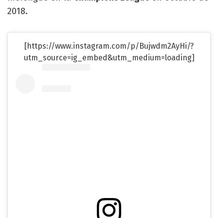
2018.
[https://www.instagram.com/p/Bujwdm2AyHi/?
utm_source=ig_embed&utm_medium=loading]