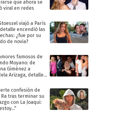
rarse que ahora se
ió viral en redes
Stoessel viajó a París
 detalle encendió las
echas: ¿fue por su
ido de novia?
amores famosos de
ndo Moyano: de
na Giménez a
ela Arizaga, detalles
u pasado
imental
uerte confesión de
 Ra tras terminar su
azgo con La Joaqui:
stoy..."