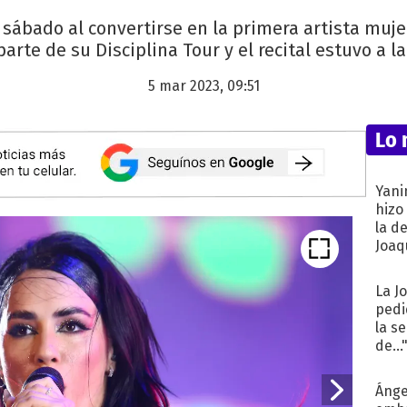
e sábado al convertirse en la primera artista muje
arte de su Disciplina Tour y el recital estuvo a la
5 mar 2023, 09:51
Lo 
Yani
hizo
la d
Joaqu
La J
pedi
la s
de...
Ánge