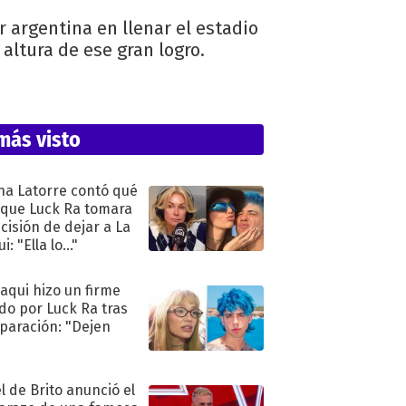
r argentina en llenar el estadio
 altura de ese gran logro.
más visto
na Latorre contó qué
 que Luck Ra tomara
ecisión de dejar a La
i: "Ella lo..."
oaqui hizo un firme
do por Luck Ra tras
eparación: "Dejen
"
l de Brito anunció el