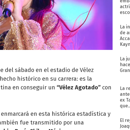
emba
actr
esco
La i
de a
Acca
Kayn
cum
La j
hace
he del sábado en el estadio de Vélez
Gra
echo histórico en su carrera: es la
tina en conseguir un
“Vélez Agotado”
con
La r
ante
ex T
que..
enmarcará en esta histórica estadística y
El r
también fue transmitido por una
Joaq