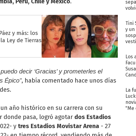
bia, Perú, Chile y México
.
sepa
volv
Tini 
y un
 Páez y más: los
sosp
a Ley de Tierras
vest
Los 
Facu
Susa
 puedo decir ‘Gracias’ y prometerles el
Cand
, había comentado hace unos días
es Épico"
de s
sent
edes.
La f
Luck
novi
un año histórico en su carrera con su
"Me e
r donde pasa, logró agotar
dos Estadios
2022- y
tres Estadios Movistar Arena
- 27
2022- en tiempo récord, vendiendo más de