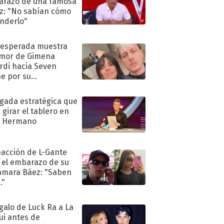
razo de una famosa
iz: "No sabían cómo
nderlo"
nesperada muestra
mor de Gimena
rdi hacia Seven
e por su
pleaños
ugada estratégica que
 girar el tablero en
n Hermano
eacción de L-Gante
 el embarazo de su
amara Báez: "Saben
."
egalo de Luck Ra a La
ui antes de