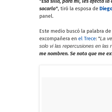
"Esa silla, para mí, les afecta l
sacarlo"
, tiró la esposa de
Diego
panel.
Este medio buscó la palabra d
excompañera en
el Trece
: "
La ve
solo vi las repercusiones en las 
me nombren. Se nota que me extr