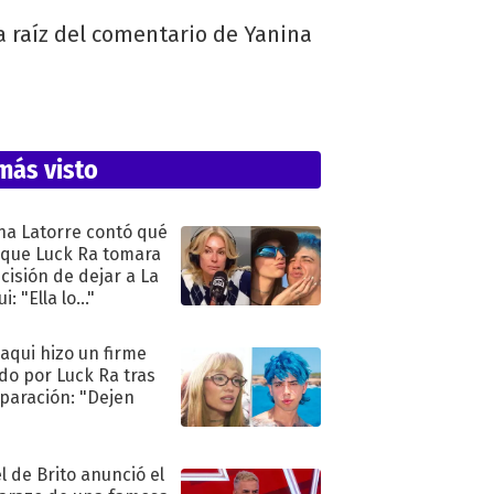
a raíz del comentario de Yanina
más visto
na Latorre contó qué
 que Luck Ra tomara
ecisión de dejar a La
i: "Ella lo..."
oaqui hizo un firme
do por Luck Ra tras
eparación: "Dejen
"
l de Brito anunció el