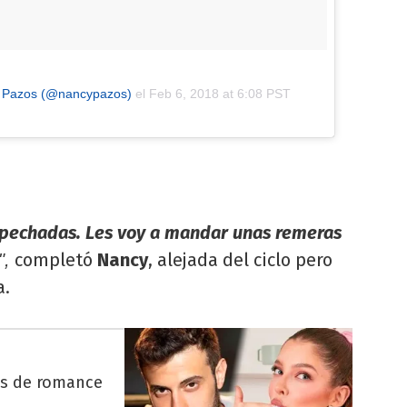
y Pazos (@nancypazos)
el
Feb 6, 2018 at 6:08 PST
spechadas. Les voy a mandar unas remeras
completó
Nancy
, alejada del ciclo pero
",
a.
es de romance