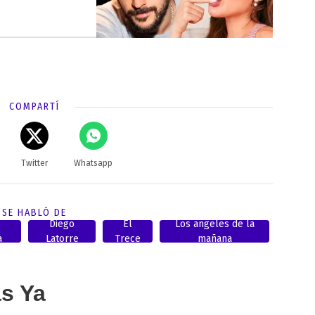
COMPARTÍ
Twitter
Whatsapp
SE HABLÓ DE
Diego
El
Los angeles de la
a
Latorre
Trece
mañana
as Ya