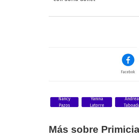
Facebok
Nancy
Yanina
Andrea
Pazos
Latorre
Taboad
Más sobre Primici