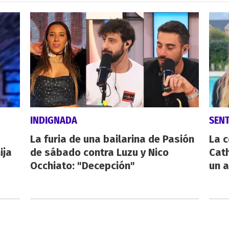
INDIGNADA
SEN
La furia de una bailarina de Pasión
La 
ija
de sábado contra Luzu y Nico
Cath
Occhiato: "Decepción"
un a