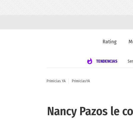
Rating
M
TENDENCIAS
Se
Primicias YA
PrimiciasYA
Nancy Pazos le c