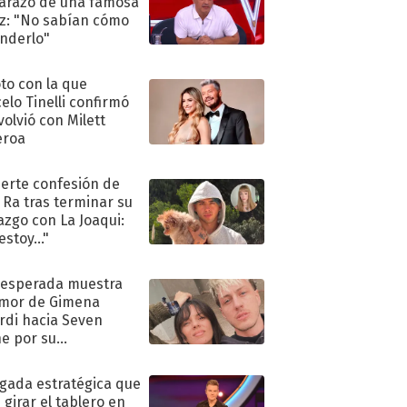
razo de una famosa
iz: "No sabían cómo
nderlo"
oto con la que
elo Tinelli confirmó
volvió con Milett
eroa
uerte confesión de
 Ra tras terminar su
azgo con La Joaqui:
stoy..."
nesperada muestra
mor de Gimena
rdi hacia Seven
e por su
pleaños
ugada estratégica que
 girar el tablero en