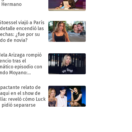
n Hermano
Stoessel viajó a París
 detalle encendió las
echas: ¿fue por su
ido de novia?
ela Arizaga rompió
lencio tras el
mático episodio con
ndo Moyano:
o..."
mpactante relato de
oaqui en el show de
lía: reveló cómo Luck
e pidió separarse