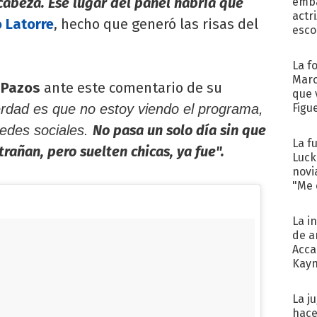
a cabeza. Ese lugar del panel habría que
emba
actr
 Latorre
, hecho que generó las risas del
esco
La f
Marc
e
Pazos
ante este comentario de su
que 
rdad es que no estoy viendo el programa,
Figu
No pasa un solo día sin que
redes sociales.
La f
añan, pero suelten chicas, ya fue".
Luck
novi
"Me e
La i
de a
Acca
Kayn
cum
La j
hace