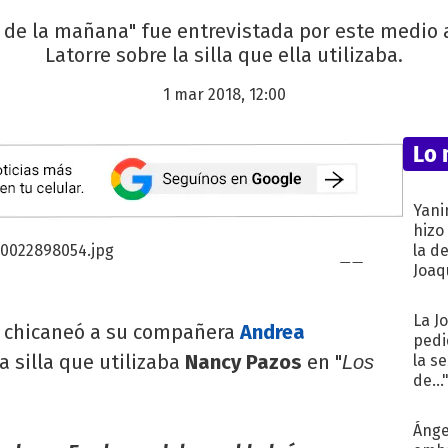
 de la mañana" fue entrevistada por este medio 
Latorre sobre la silla que ella utilizaba.
1 mar 2018, 12:00
Lo 
Yani
hizo
la d
Joaqu
La J
e
chicaneó a su compañera
Andrea
pedi
a silla que utilizaba
Nancy Pazos
en "
Los
la s
de...
Ánge