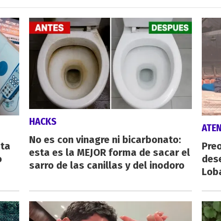
HACKS
ATE
No es con vinagre ni bicarbonato:
sta
Preo
esta es la MEJOR forma de sacar el
o
des
sarro de las canillas y del inodoro
Lob