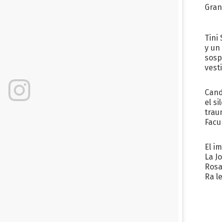
Gra
Tini 
y un
sosp
vest
Cand
el si
trau
Facu
"Teng
El i
La J
Rosa
Ra l