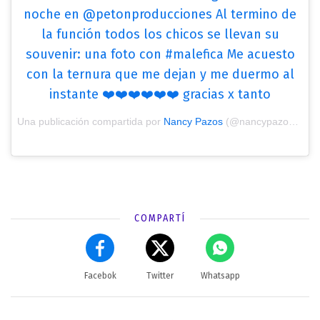
noche en @petonproducciones Al termino de
la función todos los chicos se llevan su
souvenir: una foto con #malefica Me acuesto
con la ternura que me dejan y me duermo al
instante ❤️❤️❤️❤️❤️❤️ gracias x tanto
Una publicación compartida por
Nancy Pazos
(@nancypazos) el
E
COMPARTÍ
Facebok
Twitter
Whatsapp