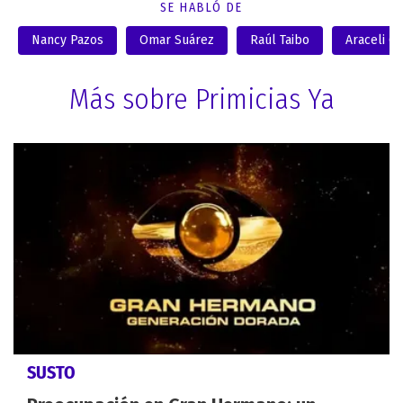
SE HABLÓ DE
Nancy Pazos
Omar Suárez
Raúl Taibo
Araceli G
Más sobre Primicias Ya
SUSTO