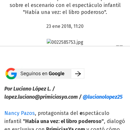
sobre el escenario con el espectáculo infantil
"Había una vez: el libro poderoso".
23 ene 2018, 11:20
Por Luciano López L. /
lopez.luciano@primiciasya.com
/
@lucianolopez25
Nancy Pazos
, protagonista del
e
spectáculo
infantil
"Había una vez: el libro poderoso"
, dialogó
en exclusiva con
PrimiciasYa.com
y contó cómo