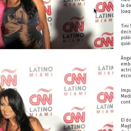
la d
Joaqu
Tini
deci
polé
quié
afue
Ánge
emba
actr
esco
Impu
Medi
cont
El d
Magl