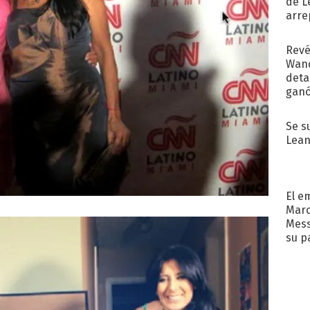
de L
arre
Revé
Wand
detal
ganó
próx
Se s
Lean
El e
Marc
Mess
su p
con..