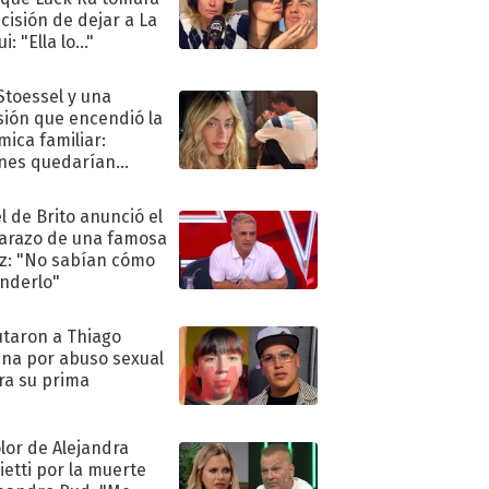
ecisión de dejar a La
i: "Ella lo..."
 Stoessel y una
sión que encendió la
mica familiar:
nes quedarían
ra de su boda
l de Brito anunció el
razo de una famosa
iz: "No sabían cómo
nderlo"
taron a Thiago
na por abuso sexual
ra su prima
olor de Alejandra
ietti por la muerte