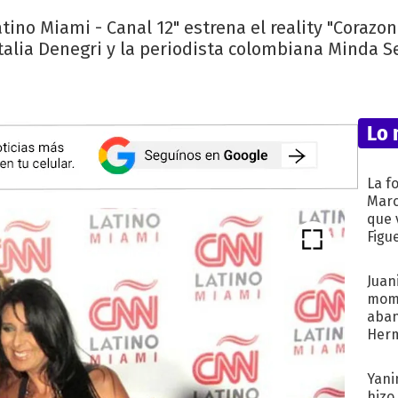
ino Miami - Canal 12" estrena el reality "Corazo
alia Denegri y la periodista colombiana Minda S
Lo 
La f
Marc
que 
Figu
Juani
mome
aba
Her
recib
Yani
hizo