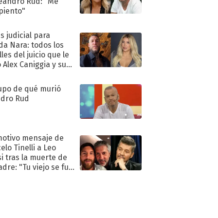
eandro Rud: "Me
piento"
s judicial para
a Nara: todos los
les del juicio que le
 Alex Caniggia y sus
imos pasos
upo de qué murió
dro Rud
motivo mensaje de
elo Tinelli a Leo
i tras la muerte de
adre: "Tu viejo se fue
."