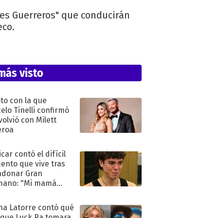
nes Guerreros" que conducirán
eco.
más visto
oto con la que
elo Tinelli confirmó
volvió con Milett
eroa
car contó el difícil
nto que vive tras
ndonar Gran
mano: "Mi mamá
ió..."
na Latorre contó qué
 que Luck Ra tomara