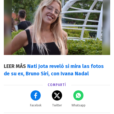
LEER MÁS
Nati Jota reveló si mira las fotos
de su ex, Bruno Siri, con Ivana Nadal
COMPARTÍ
Facebok
Twitter
Whatsapp