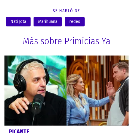
SE HABLÓ DE
Nati Jota
Marihuana
redes
Más sobre Primicias Ya
PICANTE