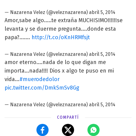
— Nazarena Velez (@veleznazarena)
abril 5, 2014
Amor,sabe algo.....te extraña MUCHISIMO!!!!!!se
levanta y se duerme pregunta....donde esta
papa?.......
http://t.co/oKnHRMfsjt
— Nazarena Velez (@veleznazarena)
abril 5, 2014
amor eterno....nada de lo que digan me
importa...nada!!!! Dios x algo te puso en mi
vida...
#muerodedolor
pic.twitter.com/DmkSmSv8Gg
— Nazarena Velez (@veleznazarena)
abril 5, 2014
COMPARTÍ