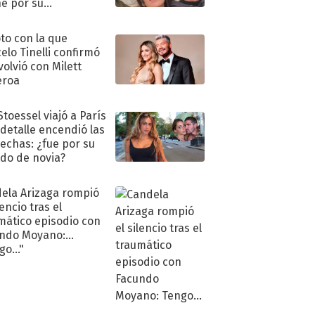
e por su
pleaños
oto con la que
elo Tinelli confirmó
volvió con Milett
eroa
Stoessel viajó a París
 detalle encendió las
echas: ¿fue por su
ido de novia?
ela Arizaga rompió
lencio tras el
mático episodio con
ndo Moyano:
o..."