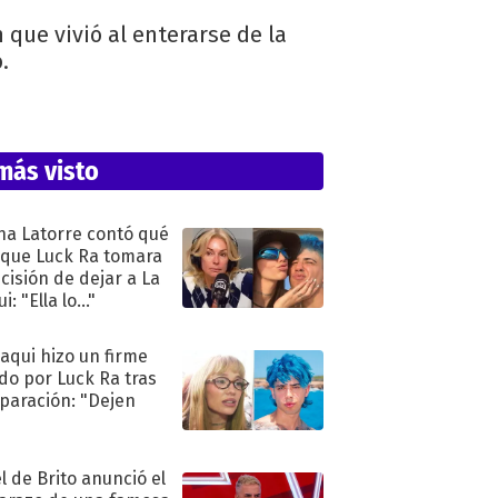
que vivió al enterarse de la
.
más visto
na Latorre contó qué
 que Luck Ra tomara
ecisión de dejar a La
i: "Ella lo..."
oaqui hizo un firme
do por Luck Ra tras
eparación: "Dejen
"
l de Brito anunció el