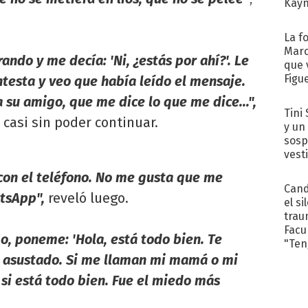
Kayn
cum
La f
Marc
ando y me decía: 'Ni, ¿estás por ahí?'. Le
que 
Figu
ntesta y veo que había leído el mensaje.
a su amigo, que me dice lo que me dice...",
Tini 
casi sin poder continuar.
y un
sosp
vest
on el teléfono. No me gusta que me
Cand
tsApp",
reveló luego.
el si
trau
Facu
o, poneme: 'Hola, está todo bien. Te
"Teng
 asustado. Si me llaman mi mamá o mi
 si está todo bien. Fue el miedo más