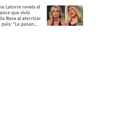
na Latorre revelo el
ance que vivió
a Nara al aterrizar
l país: "Le pasan
s"