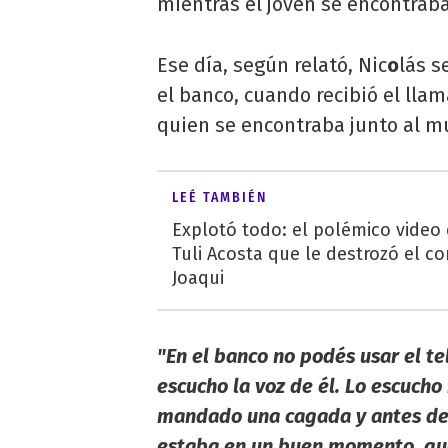
mientras el joven se encontrab
Ese día, según relató, Nic
o
lás s
el banco, cuando recibió el lla
quien se encontraba junto al m
LEÉ TAMBIÉN
Explotó todo: el polémico video
Tuli Acosta que le destrozó el co
Joaqui
"En el banco no podés usar el te
escucho la voz de él. Lo escuch
mandado una cagada y antes de v
estaba en un buen momento, que 