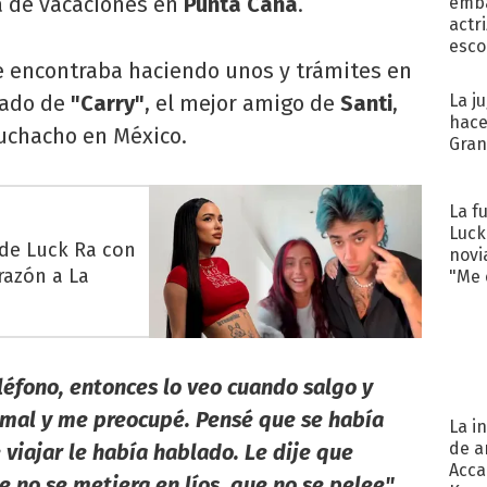
a de vacaciones en
Punta Cana
.
emba
actr
esco
e encontraba haciendo unos y trámites en
mado de
"Carry"
, el mejor amigo de
Santi
,
La j
hace
uchacho en México.
Gra
La f
Luck
 de Luck Ra con
novi
razón a La
"Me e
léfono, entonces lo veo cuando salgo y
o mal y me preocupé. Pensé que se había
La i
de a
iajar le había hablado. Le dije que
Acca
no se metiera en líos, que no se pelee"
,