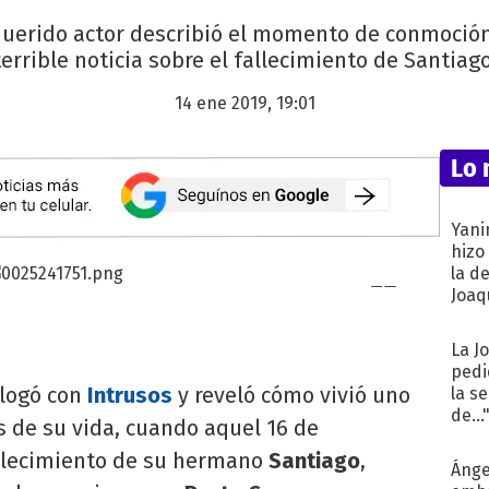
 querido actor describió el momento de conmoción 
terrible noticia sobre el fallecimiento de Santiago
14 ene 2019, 19:01
Lo 
Yani
hizo
la d
Joaqu
La J
pedi
logó con
Intrusos
y reveló cómo vivió uno
la s
de...
 de su vida, cuando aquel 16 de
allecimiento de su hermano
Santiago
,
Ánge