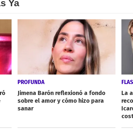
as Ya
PROFUNDA
FLA
ró
Jimena Barón reflexionó a fondo
La 
e
sobre el amor y cómo hizo para
reco
sanar
Icar
cost