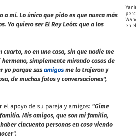
Yani
perc
o a mí. Lo único que pido es que nunca más
Wand
s. Yo quiero ser El Rey León: que a los
en e
toda
n cuarto, no en una casa, sin que nadie me
mi hermano, simplemente mirando cosas de
ar yo porque sus
amigos
me lo trajeron y
a, de muchas fotos y conversaciones",
r el apoyo de su pareja y amigos:
"Gime
amilia. Mis amigos, que son mi familia,
 haber cincuenta personas en casa viendo
acer".