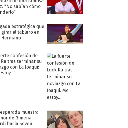
razo de una famosa
iz: "No sabían cómo
nderlo"
ugada estratégica que
 girar el tablero en
n Hermano
uerte confesión de
 Ra tras terminar su
azgo con La Joaqui:
stoy..."
nesperada muestra
mor de Gimena
rdi hacia Seven