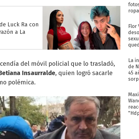
foto
ropa
 de Luck Ra con
Flor
razón a La
deso
sexu
qued
La i
endía del móvil policial que lo trasladó,
de N
Betiana Insaurralde
, quien logró sacarle
45 a
sorp
mo polémica.
náuse
Maxi
Wand
reacc
"Hd