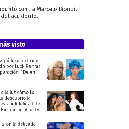
apuntó contra Marcelo Biondi,
 del accidente.
más visto
oaqui hizo un firme
do por Luck Ra tras
eparación: "Dejen
"
ó a la luz cómo La
ui descubrió la
esta infidelidad de
 Ra con Tuli Acosta
laron la delicada