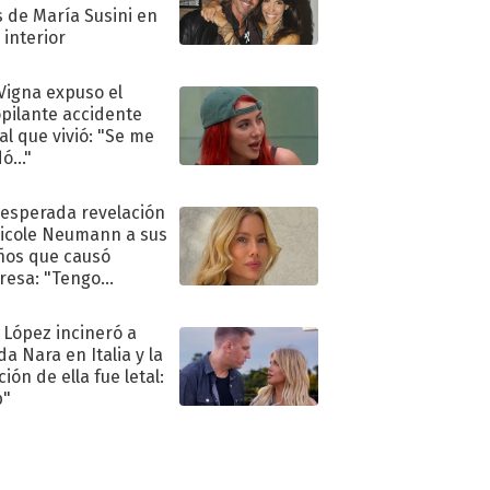
s de María Susini en
 interior
 Vigna expuso el
pilante accidente
al que vivió: "Se me
ó..."
nesperada revelación
icole Neumann a sus
ños que causó
resa: "Tengo
as y..."
 López incineró a
a Nara en Italia y la
ión de ella fue letal:
p"