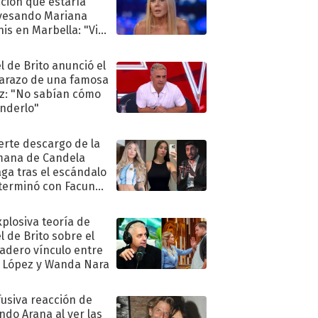
ación que estaría
vesando Mariana
is en Marbella: "Vive
"
l de Brito anunció el
razo de una famosa
iz: "No sabían cómo
nderlo"
uerte descargo de la
ana de Candela
aga tras el escándalo
terminó con Facundo
no detenido
xplosiva teoría de
l de Brito sobre el
adero vínculo entre
 López y Wanda Nara
fusiva reacción de
ndo Arana al ver las