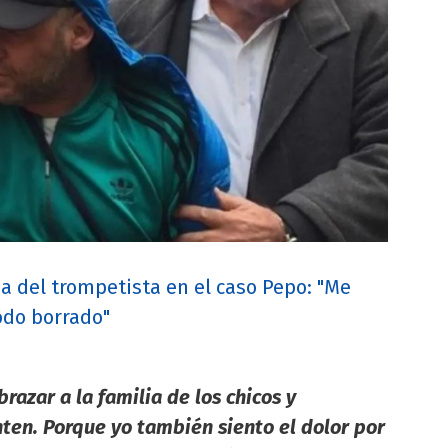
a del trompetista en el caso Pepo: "Me
todo borrado"
razar a la familia de los chicos y
nten. Porque yo también siento el dolor por