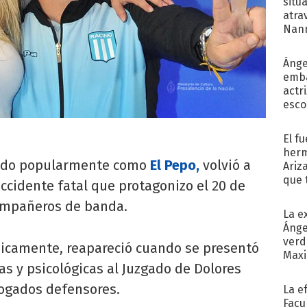
situ
atra
Nann
de...
Ánge
emba
actr
esco
El f
herm
ido popularmente como
El Pepo,
volvió a
Ariz
que 
accidente fatal que protagonizo el 20 de
Moya
compañeros de banda.
La e
Ánge
verd
icamente, reapareció cuando se presentó
Maxi
cas y psicológicas al Juzgado de Dolores
ogados defensores.
La e
Facu