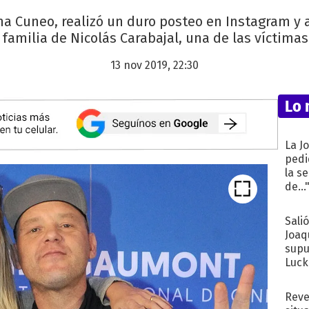
ina Cuneo, realizó un duro posteo en Instagram y 
familia de Nicolás Carabajal, una de las víctimas
13 nov 2019, 22:30
Lo 
La J
pedi
la s
de...
Sali
Joaq
supu
Luck
Reve