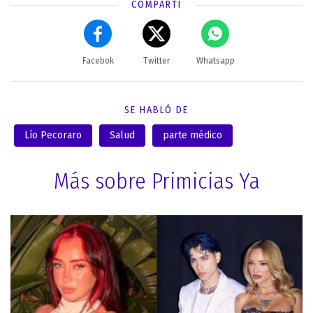
COMPARTÍ
Facebok
Twitter
Whatsapp
SE HABLÓ DE
Lío Pecoraro
Salud
parte médico
Más sobre Primicias Ya