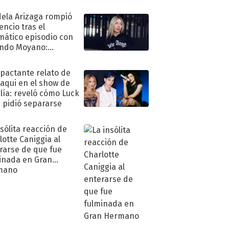
ela Arizaga rompió
lencio tras el
mático episodio con
ndo Moyano:
o..."
mpactante relato de
oaqui en el show de
lía: reveló cómo Luck
e pidió separarse
nsólita reacción de
lotte Caniggia al
rarse de que fue
inada en Gran
mano