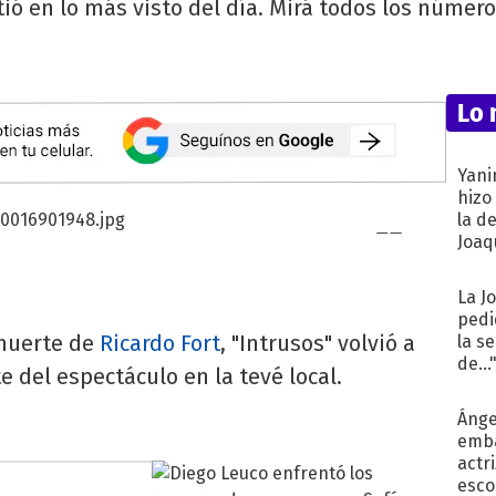
tió en lo más visto del día. Mirá todos los número
Lo 
Yani
hizo
la d
Joaqu
La J
pedi
 muerte de
Ricardo Fort
, "Intrusos" volvió a
la s
de...
te del espectáculo en la tevé local.
Ánge
emba
actr
esco