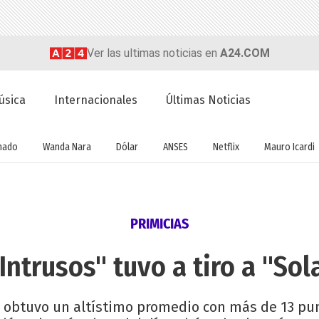
Ver las ultimas noticias en
A24.COM
úsica
Internacionales
Últimas Noticias
nado
Wanda Nara
Dólar
ANSES
Netflix
Mauro Icardi
PRIMICIAS
Intrusos" tuvo a tiro a "So
al obtuvo un altístimo promedio con más de 13 pun