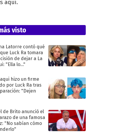
s aquí.
más visto
na Latorre contó qué
 que Luck Ra tomara
ecisión de dejar a La
i: "Ella lo..."
oaqui hizo un firme
do por Luck Ra tras
eparación: "Dejen
"
l de Brito anunció el
razo de una famosa
iz: "No sabían cómo
nderlo"