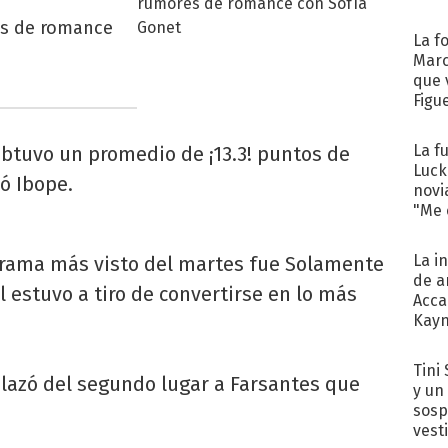
es de romance
La f
Marc
que 
Figu
La f
btuvo un promedio de ¡13.3! puntos de
Luck
ó Ibope.
novi
"Me e
La i
grama más visto del martes fue Solamente
de a
l estuvo a tiro de convertirse en lo más
Acca
Kayn
cum
Tini 
lazó del segundo lugar a Farsantes que
y un
sosp
vest