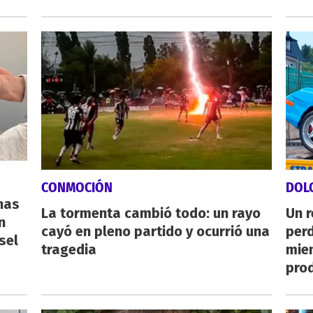
CONMOCIÓN
DOL
nas
La tormenta cambió todo: un rayo
Un 
n
cayó en pleno partido y ocurrió una
perd
sel
tragedia
mie
pro