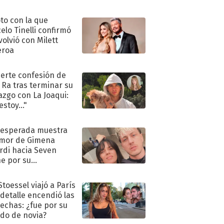
oto con la que
elo Tinelli confirmó
volvió con Milett
eroa
uerte confesión de
 Ra tras terminar su
azgo con La Joaqui:
stoy..."
nesperada muestra
mor de Gimena
rdi hacia Seven
e por su
pleaños
Stoessel viajó a París
 detalle encendió las
echas: ¿fue por su
ido de novia?