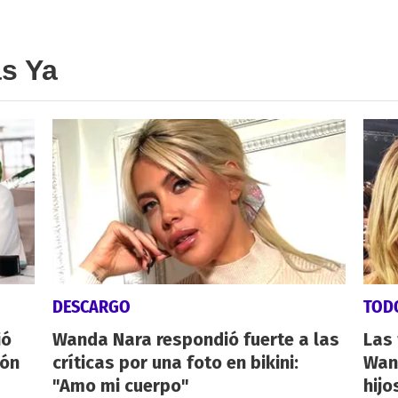
as Ya
DESCARGO
TOD
ió
Wanda Nara respondió fuerte a las
Las 
ión
críticas por una foto en bikini:
Wan
"Amo mi cuerpo"
hijo