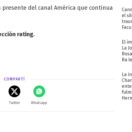
 presente del canal América que continua
Cand
el si
trau
Facu
"Teng
cción rating.
El i
La J
Rosa
Ra l
La i
COMPARTÍ
Char
ente
fulm
Her
Twitter
Whatsapp