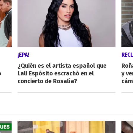
¡EPA!
REC
¿Quién es el artista español que
Roñ
o
Lali Espósito escrachó en el
y ve
concierto de Rosalía?
cám