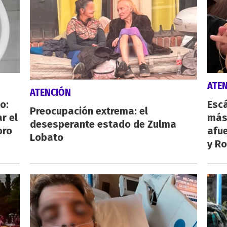
ATE
ATENCIÓN
o:
Escá
Preocupación extrema: el
r el
más
desesperante estado de Zulma
oro
afue
Lobato
y Ro