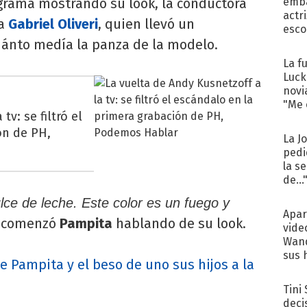
ograma mostrando su look, la conductora
emba
actr
ta
Gabriel Oliveri
, quien llevó un
esco
uánto medía la panza de la modelo.
La f
Luck
novi
"Me e
tv: se filtró el
ón de PH,
La J
pedi
la s
de...
ce de leche. Este color es un fuego y
Apar
, comenzó
Pampita
hablando de su look.
vide
Wand
sus 
e Pampita y el beso de uno sus hijos a la
Tini
deci