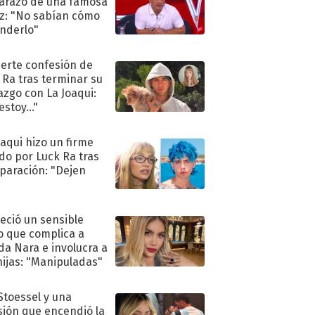
razo de una famosa
iz: "No sabían cómo
nderlo"
uerte confesión de
 Ra tras terminar su
azgo con La Joaqui:
stoy..."
oaqui hizo un firme
do por Luck Ra tras
eparación: "Dejen
"
eció un sensible
o que complica a
a Nara e involucra a
hijas: "Manipuladas"
 Stoessel y una
sión que encendió la