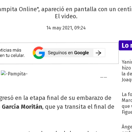
Pampita Online", apareció en pantalla con un centí
El video.
14 may 2021, 09:24
Lo 
Yani
hizo
la d
Joaqu
La f
gresó en la etapa final de su embarazo de
Marc
 García Moritán
, que ya transita el final de
que 
Figu
Ánge