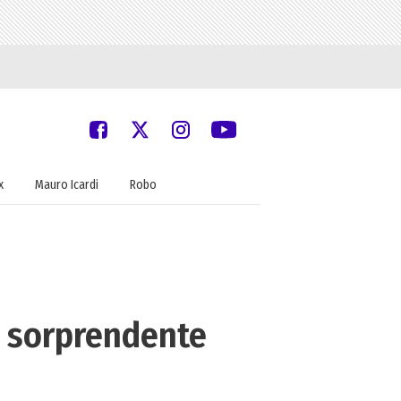
x
Mauro Icardi
Robo
l sorprendente