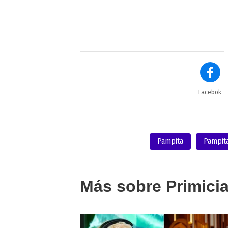
Facebok
Pampita
Pampita
Más sobre Primici