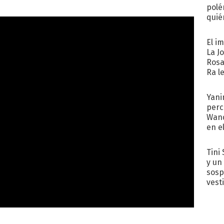
polé
quié
afue
El i
La J
Rosa
Ra l
Yani
perc
Wand
en e
toda
Tini 
y un
sosp
vest