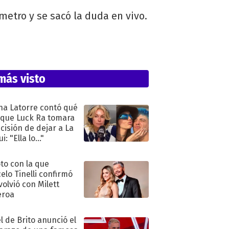
metro y se sacó la duda en vivo.
más visto
na Latorre contó qué
 que Luck Ra tomara
ecisión de dejar a La
i: "Ella lo..."
oto con la que
elo Tinelli confirmó
volvió con Milett
eroa
l de Brito anunció el