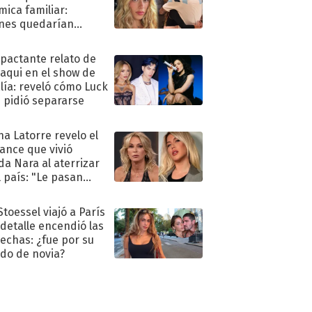
mica familiar:
nes quedarían
ra de su boda
mpactante relato de
oaqui en el show de
lía: reveló cómo Luck
e pidió separarse
na Latorre revelo el
ance que vivió
a Nara al aterrizar
l país: "Le pasan
s"
Stoessel viajó a París
 detalle encendió las
echas: ¿fue por su
ido de novia?