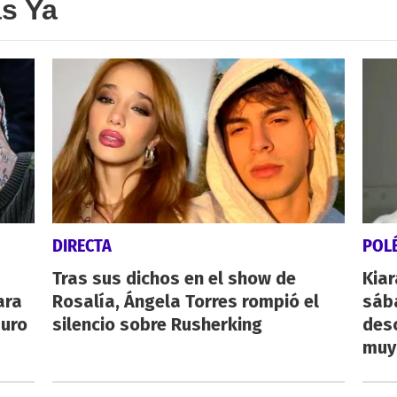
as Ya
DIRECTA
POL
Tras sus dichos en el show de
Kiar
ara
Rosalía, Ángela Torres rompió el
sába
auro
silencio sobre Rusherking
desc
muy