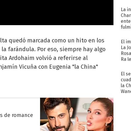
La i
Char
ente
fulm
Her
lta quedó marcada como un hito en los
El i
La J
la farándula. Por eso, siempre hay algo
Rosa
ta Ardohaim volvió a referirse al
Ra l
jamín Vicuña con Eugenia "la China"
El s
cuad
la C
Wand
exp
es de romance