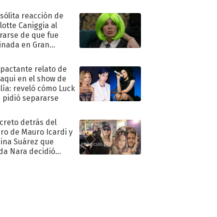
nsólita reacción de
lotte Caniggia al
rarse de que fue
inada en Gran
mano
mpactante relato de
oaqui en el show de
lía: reveló cómo Luck
e pidió separarse
ecreto detrás del
ro de Mauro Icardi y
hina Suárez que
a Nara decidió
oner