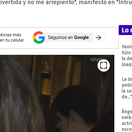
overtida y no me arrepiento", manifestó en "Intru
Lo 
Yani
hizo
la d
Joaqu
La J
pedi
la s
de...
Ánge
emba
actr
esco