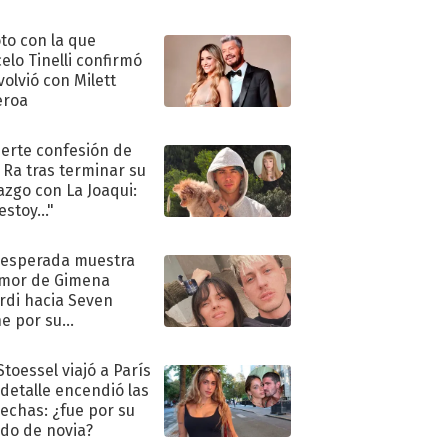
oto con la que
elo Tinelli confirmó
volvió con Milett
eroa
uerte confesión de
 Ra tras terminar su
azgo con La Joaqui:
stoy..."
nesperada muestra
mor de Gimena
rdi hacia Seven
e por su
pleaños
Stoessel viajó a París
 detalle encendió las
echas: ¿fue por su
ido de novia?