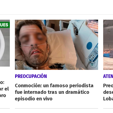
PREOCUPACIÓN
ATE
o:
Conmoción: un famoso periodista
Preo
r el
fue internado tras un dramático
des
oro
episodio en vivo
Lob