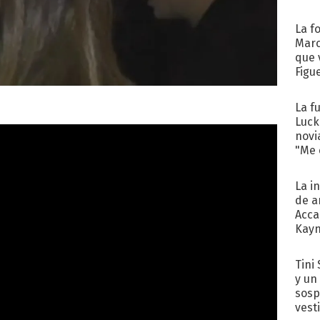
La f
Marc
que 
Figu
La f
Luck
novi
"Me e
La i
de a
Acca
Kayn
cum
Tini 
y un
sosp
vest