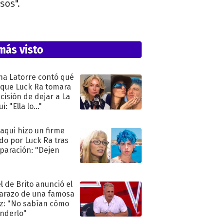
sos".
más visto
na Latorre contó qué
 que Luck Ra tomara
ecisión de dejar a La
i: "Ella lo..."
oaqui hizo un firme
do por Luck Ra tras
eparación: "Dejen
"
l de Brito anunció el
razo de una famosa
iz: "No sabían cómo
nderlo"