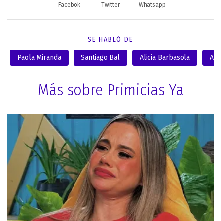
Facebok
Twitter
Whatsapp
SE HABLÓ DE
Paola Miranda
Santiago Bal
Alicia Barbasola
Adr
Más sobre Primicias Ya