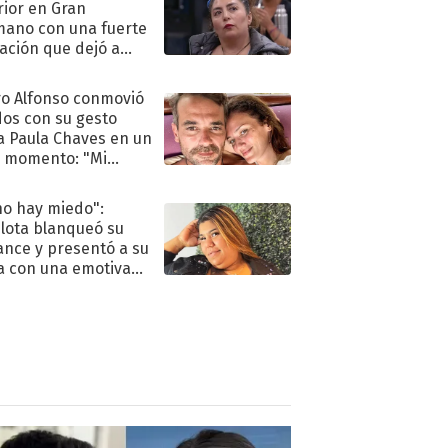
rior en Gran
ano con una fuerte
ación que dejó a
oya en shock:
idora"
o Alfonso conmovió
dos con su gesto
a Paula Chaves en un
 momento: "Mi
mpañante
péutico"
no hay miedo":
lota blanqueó su
nce y presentó a su
a con una emotiva
aración de amor