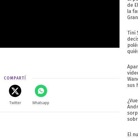
de E
la f
Gra
desa
Tini
deci
polé
quié
afue
Apar
vide
COMPARTÍ
Wand
sus 
¿Vue
Twitter
Whatsapp
Andr
sorp
sobr
regr
El n