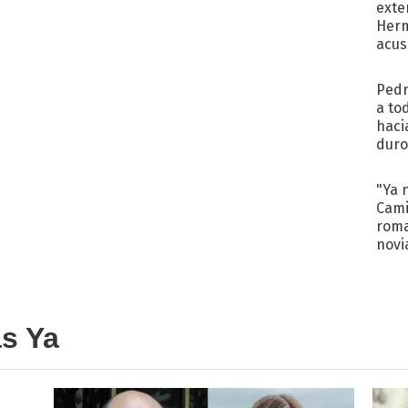
exte
Herm
acus
Pinc
"Tra
Pedr
a to
haci
duro
aco
tera
"Ya 
Cami
roma
novi
decl
as Ya