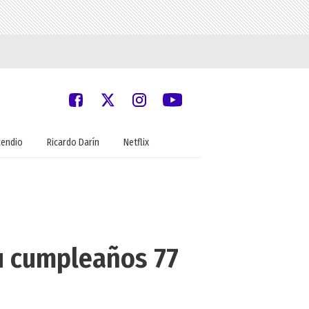
cendio
Ricardo Darín
Netflix
u cumpleaños 77