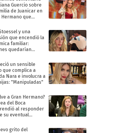
liana Guercio sobre
amilia de Juanicar en
n Hermano que
tó la furia en redes
 Stoessel y una
sión que encendió la
mica familiar:
nes quedarían
ra de su boda
eció un sensible
o que complica a
a Nara e involucra a
hijas: "Manipuladas"
lve a Gran Hermano?
ea del Boca
rendió al responder
e su eventual
eso al reality
uevo grito del