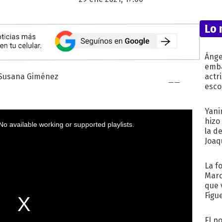
Lo 
Ánge
emba
actr
esco
Yani
hizo
la d
Joaqu
La f
Marc
que 
Figu
El p