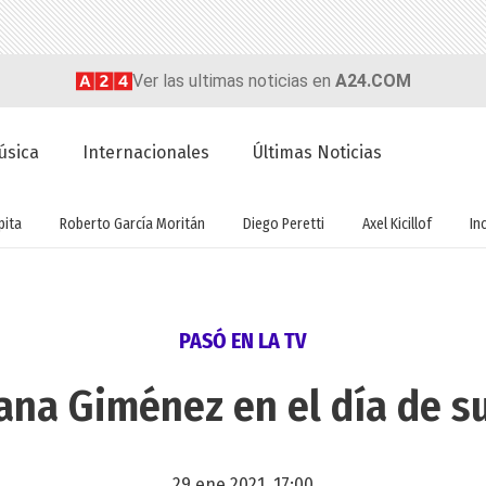
Ver las ultimas noticias en
A24.COM
úsica
Internacionales
Últimas Noticias
ita
Roberto García Moritán
Diego Peretti
Axel Kicillof
In
PASÓ EN LA TV
ana Giménez en el día de s
29 ene 2021, 17:00