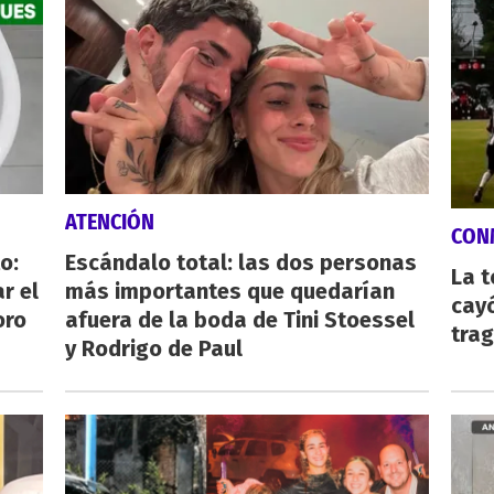
ATENCIÓN
CON
o:
Escándalo total: las dos personas
La 
r el
más importantes que quedarían
cayó
oro
afuera de la boda de Tini Stoessel
tra
y Rodrigo de Paul