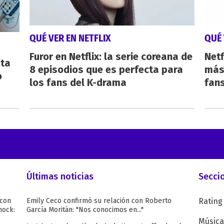
QUÉ VER EN NETFLIX
QUÉ 
Furor en Netflix: la serie coreana de
Netf
sta
8 episodios que es perfecta para
más 
o
los fans del K-drama
fan
Últimas noticias
Secci
 con
Emily Ceco confirmó su relación con Roberto
Rating
hock:
García Moritán: "Nos conocimos en..."
Música