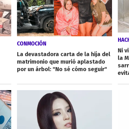
HAC
CONMOCIÓN
Ni v
La devastadora carta de la hija del
la M
matrimonio que murió aplastado
sarr
por un árbol: "No sé cómo seguir"
evit