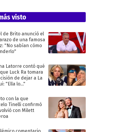
más visto
l de Brito anunció el
razo de una famosa
iz: "No sabían cómo
nderlo"
na Latorre contó qué
 que Luck Ra tomara
ecisión de dejar a La
i: "Ella lo..."
oto con la que
elo Tinelli confirmó
volvió con Milett
eroa
olémico comentario