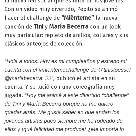
la nueva red social que es furor en los jóvenes.
Con un video muy divertido, Pepito se animó
“Miénteme”
hacer el challenge de
la nueva
Tini
María Becerra
canción de
y
con un look
muy particular: repleto de anillos, collares y sus
clásicos anteojos de colección.
“Hola a todos! Hoy es mi cumpleaños y estreno mi
cuenta con el #mientemechallenge de @tinistoessel
publicó el artista en su
@mariabecerra_22”,
cuenta. Y se lució con una coreografía muy
jugada.
“Hoy me animé a este divertido “challenge”
de Tini y María Becerra porque no me quiero
quedar atrás. Me gusta saber en que andan los
jóvenes artistas pues siempre me he rodeado de
ellos y ¡qué felicidad me produce! ¿Me importa lo